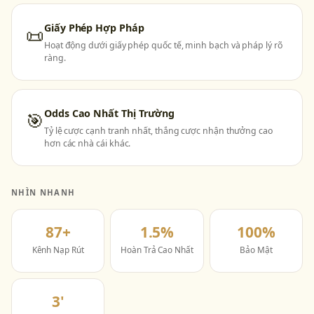
Giấy Phép Hợp Pháp
📜
Hoạt động dưới giấy phép quốc tế, minh bạch và pháp lý rõ
ràng.
Odds Cao Nhất Thị Trường
🎯
Tỷ lệ cược cạnh tranh nhất, thắng cược nhận thưởng cao
hơn các nhà cái khác.
NHÌN NHANH
87+
1.5%
100%
Kênh Nạp Rút
Hoàn Trả Cao Nhất
Bảo Mật
3'