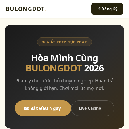
BULONGDOT
.
Đăng Ký
🎯 GIẤY PHÉP HỢP PHÁP
Hòa Mình Cùng
BULONGDOT
2026
Pháp lý cho cược thủ chuyên nghiệp. Hoàn trả
không giới hạn. Chơi mọi lúc mọi nơi.
🎰 Bắt Đầu Ngay
Live Casino →