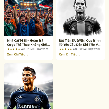
Nhà Cái TG88 – Hoàn Trả
Rút Tiền KUIWIN: Quy Trình
Cược Thể Thao Không Giới
Từ Yêu Cầu Đến Khi Tiền Về
Hạn Mỗi Ngày: Góc Nhìn Từ
Và Cách Xử Lý Lỗi Thường
★★★★★
4.8 · 2370+ lượt xem
★★★★★
4.8 · 3194+ lượt xem
Người Làm Quản Lý Rủi Ro
Gặp
Xem Chi Tiết →
Xem Chi Tiết →