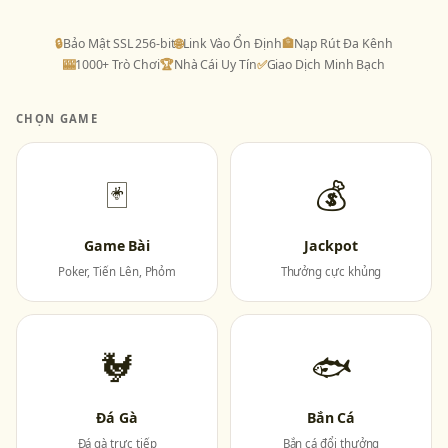
🔒
Bảo Mật SSL 256-bit
🌐
Link Vào Ổn Định
🏦
Nạp Rút Đa Kênh
🎰
1000+ Trò Chơi
🏆
Nhà Cái Uy Tín
✅
Giao Dịch Minh Bạch
CHỌN GAME
🃏
💰
Game Bài
Jackpot
Poker, Tiến Lên, Phỏm
Thưởng cực khủng
🐓
🐟
Đá Gà
Bắn Cá
Đá gà trực tiếp
Bắn cá đổi thưởng