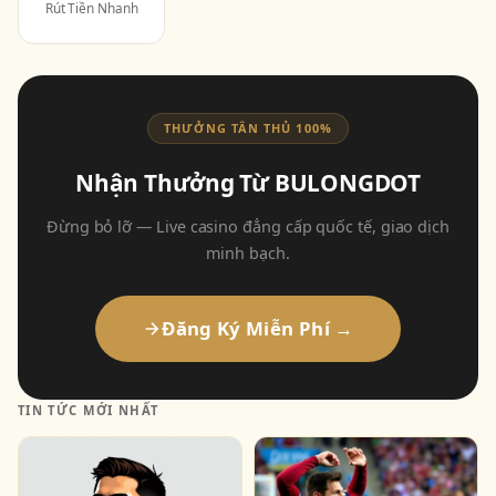
Rút Tiền Nhanh
THƯỞNG TÂN THỦ 100%
Nhận Thưởng Từ BULONGDOT
Đừng bỏ lỡ — Live casino đẳng cấp quốc tế, giao dịch
minh bạch.
Đăng Ký Miễn Phí →
TIN TỨC MỚI NHẤT