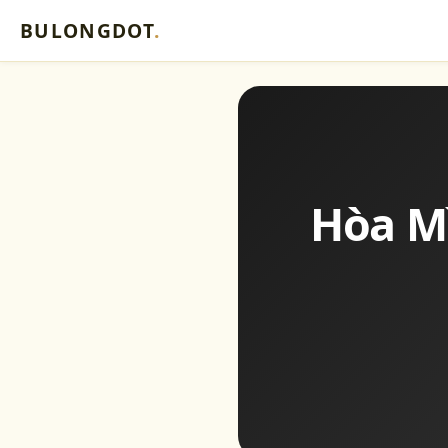
BULONGDOT
.
Hòa M