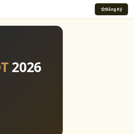
Đăng Ký
T
2026