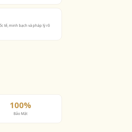
c tế, minh bạch và pháp lý rõ
100%
Bảo Mật