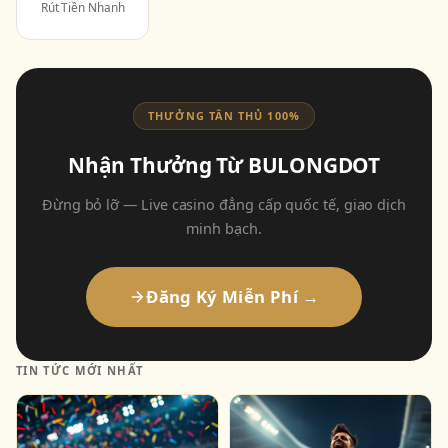
Rút Tiền Nhanh
THƯỞNG TÂN THỦ 100%
Nhận Thưởng Từ BULONGDOT
Đừng bỏ lỡ — Live casino đẳng cấp quốc tế, giao dịch
minh bạch.
Đăng Ký Miễn Phí →
TIN TỨC MỚI NHẤT