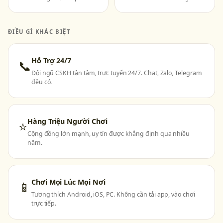
ĐIỀU GÌ KHÁC BIỆT
Hỗ Trợ 24/7
📞
Đội ngũ CSKH tận tâm, trực tuyến 24/7. Chat, Zalo, Telegram
đều có.
Hàng Triệu Người Chơi
⭐
Cộng đồng lớn mạnh, uy tín được khẳng định qua nhiều
năm.
Chơi Mọi Lúc Mọi Nơi
📱
Tương thích Android, iOS, PC. Không cần tải app, vào chơi
trực tiếp.