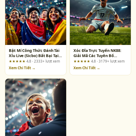
Bật Mí Công Thức Đánh Tài
Xóc Đĩa Trực Tuyến NK88:
Xỉu Live (Sicbo) Bất Bại Tại
Giải Mã Các Tuyên Bố
33win: Góc Nhìn Thực Tế Từ
"Thuần Việt – Xanh Chín –
★★★★★
4.8 · 2333+ lượt xem
★★★★★
4.8 · 3179+ lượt xem
Biên Tập Viên
Công Bằng"
Xem Chi Tiết →
Xem Chi Tiết →