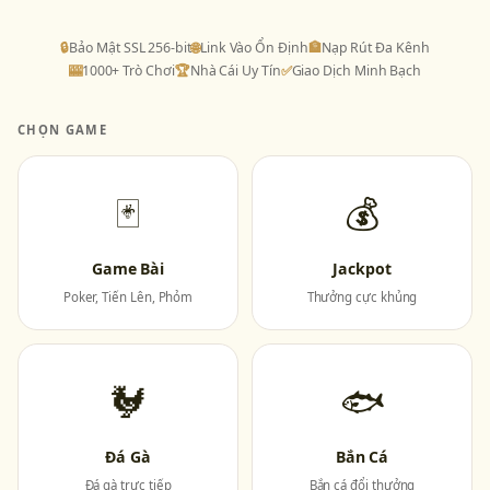
🔒
Bảo Mật SSL 256-bit
🌐
Link Vào Ổn Định
🏦
Nạp Rút Đa Kênh
🎰
1000+ Trò Chơi
🏆
Nhà Cái Uy Tín
✅
Giao Dịch Minh Bạch
CHỌN GAME
🃏
💰
Game Bài
Jackpot
Poker, Tiến Lên, Phỏm
Thưởng cực khủng
🐓
🐟
Đá Gà
Bắn Cá
Đá gà trực tiếp
Bắn cá đổi thưởng