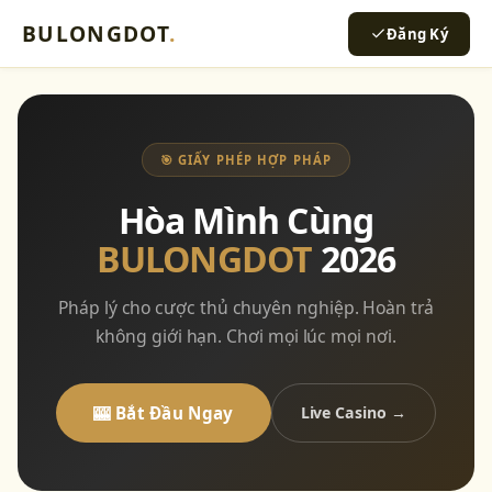
BULONGDOT
.
Đăng Ký
🎯 GIẤY PHÉP HỢP PHÁP
Hòa Mình Cùng
BULONGDOT
2026
Pháp lý cho cược thủ chuyên nghiệp. Hoàn trả
không giới hạn. Chơi mọi lúc mọi nơi.
🎰 Bắt Đầu Ngay
Live Casino →