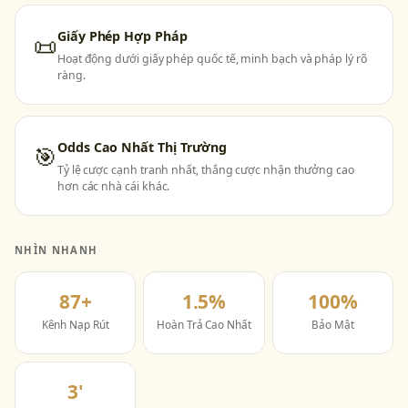
Giấy Phép Hợp Pháp
📜
Hoạt động dưới giấy phép quốc tế, minh bạch và pháp lý rõ
ràng.
Odds Cao Nhất Thị Trường
🎯
Tỷ lệ cược cạnh tranh nhất, thắng cược nhận thưởng cao
hơn các nhà cái khác.
NHÌN NHANH
87+
1.5%
100%
Kênh Nạp Rút
Hoàn Trả Cao Nhất
Bảo Mật
3'