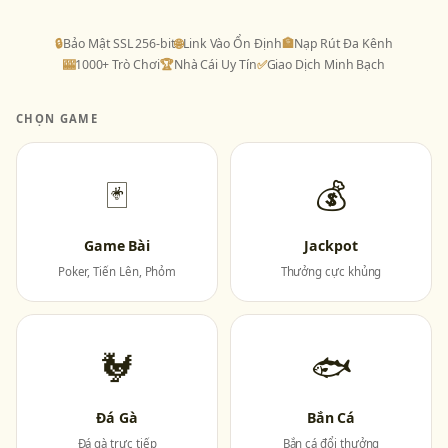
🔒
Bảo Mật SSL 256-bit
🌐
Link Vào Ổn Định
🏦
Nạp Rút Đa Kênh
🎰
1000+ Trò Chơi
🏆
Nhà Cái Uy Tín
✅
Giao Dịch Minh Bạch
CHỌN GAME
🃏
💰
Game Bài
Jackpot
Poker, Tiến Lên, Phỏm
Thưởng cực khủng
🐓
🐟
Đá Gà
Bắn Cá
Đá gà trực tiếp
Bắn cá đổi thưởng