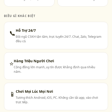
ĐIỀU GÌ KHÁC BIỆT
Hỗ Trợ 24/7
📞
Đội ngũ CSKH tận tâm, trực tuyến 24/7. Chat, Zalo, Telegram
đều có.
Hàng Triệu Người Chơi
⭐
Cộng đồng lớn mạnh, uy tín được khẳng định qua nhiều
năm.
Chơi Mọi Lúc Mọi Nơi
📱
Tương thích Android, iOS, PC. Không cần tải app, vào chơi
trực tiếp.