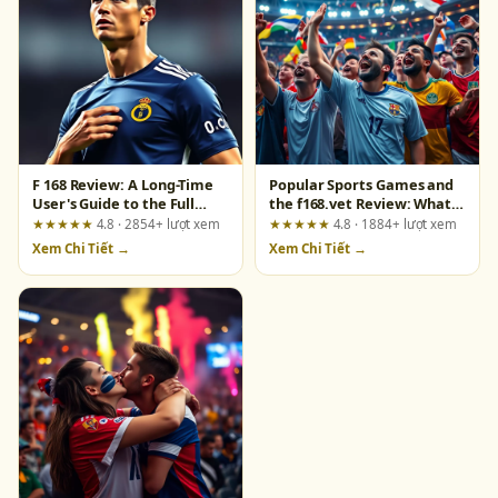
F 168 Review: A Long-Time
Popular Sports Games and
User's Guide to the Full
the f168.vet Review: What I
Platform Experience
Check Before Playing
★★★★★
4.8 · 2854+ lượt xem
★★★★★
4.8 · 1884+ lượt xem
Xem Chi Tiết →
Xem Chi Tiết →