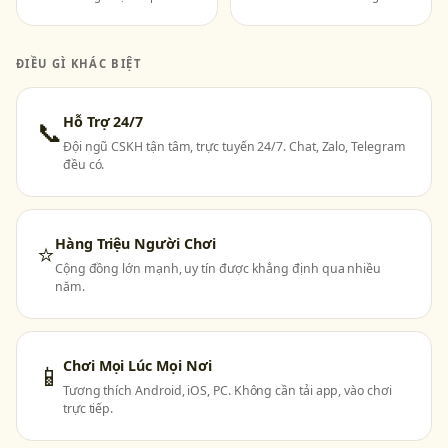
ĐIỀU GÌ KHÁC BIỆT
Hỗ Trợ 24/7
📞
Đội ngũ CSKH tận tâm, trực tuyến 24/7. Chat, Zalo, Telegram
đều có.
Hàng Triệu Người Chơi
⭐
Cộng đồng lớn mạnh, uy tín được khẳng định qua nhiều
năm.
Chơi Mọi Lúc Mọi Nơi
📱
Tương thích Android, iOS, PC. Không cần tải app, vào chơi
trực tiếp.