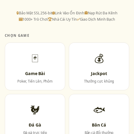
🔒
Bảo Mật SSL 256-bit
🌐
Link Vào Ổn Định
🏦
Nạp Rút Đa Kênh
🎰
1000+ Trò Chơi
🏆
Nhà Cái Uy Tín
✅
Giao Dịch Minh Bạch
CHỌN GAME
🃏
💰
Game Bài
Jackpot
Poker, Tiến Lên, Phỏm
Thưởng cực khủng
🐓
🐟
Đá Gà
Bắn Cá
Đá gà trực tiếp
Bắn cá đổi thưởng