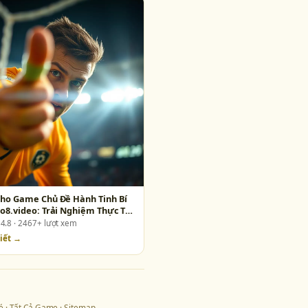
ho Game Chủ Đề Hành Tinh Bí
o8.video: Trải Nghiệm Thực Tế
 Chứng Điều Gì?
★
4.8 · 2467+ lượt xem
iết →
é
·
Tất Cả Game
·
Sitemap