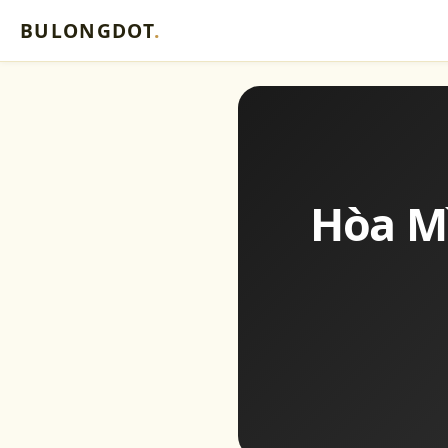
BULONGDOT
.
Hòa M