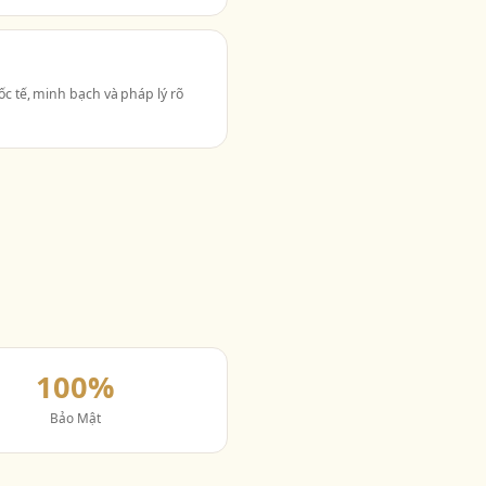
c tế, minh bạch và pháp lý rõ
100%
Bảo Mật