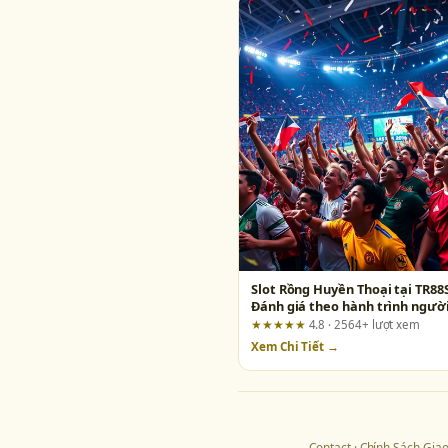
Slot Rồng Huyền Thoại tại TR8
Đánh giá theo hành trình người
★★★★★
4.8 · 2564+ lượt xem
Xem Chi Tiết →
Contact
·
Chính Sách Giao