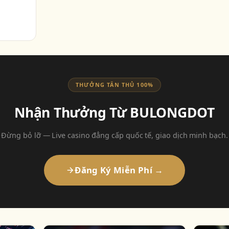
THƯỞNG TÂN THỦ 100%
Nhận Thưởng Từ BULONGDOT
Đừng bỏ lỡ — Live casino đẳng cấp quốc tế, giao dịch minh bạch.
Đăng Ký Miễn Phí →