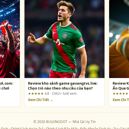
8SA.com:
Review kho sảnh game gavangtvs.live:
Review K
 chơi
Chọn trò nào theo nhu cầu của bạn?
Ẩn Qua G
Cần Kiểm
★★★★★
4.8 · 2362+ lượt xem
★★★★
Xem Chi Tiết →
Xem Chi T
© 2026 BULONGDOT — Nhà Cái Uy Tín
 Dịch
·
Chính Sách Hoàn Trả
·
Chính Sách Bảo Mật
·
Điều Khoản Dịch Vụ
·
Tra Cứu V