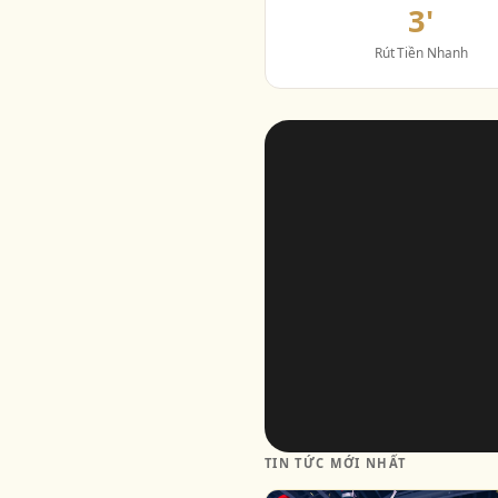
3'
Rút Tiền Nhanh
TIN TỨC MỚI NHẤT