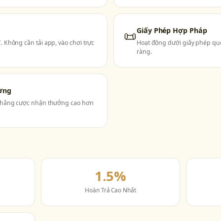
Giấy Phép Hợp Pháp
📜
. Không cần tải app, vào chơi trực
Hoạt động dưới giấy phép quố
ràng.
ờng
, thắng cược nhận thưởng cao hơn
1.5%
Hoàn Trả Cao Nhất