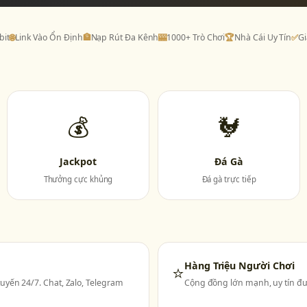
bit
🌐
Link Vào Ổn Định
🏦
Nạp Rút Đa Kênh
🎰
1000+ Trò Chơi
🏆
Nhà Cái Uy Tín
✅
Gi
💰
🐓
Jackpot
Đá Gà
Thưởng cực khủng
Đá gà trực tiếp
Hàng Triệu Người Chơi
⭐
uyến 24/7. Chat, Zalo, Telegram
Cộng đồng lớn mạnh, uy tín đ