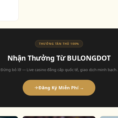
THƯỞNG TÂN THỦ 100%
Nhận Thưởng Từ BULONGDOT
Đừng bỏ lỡ — Live casino đẳng cấp quốc tế, giao dịch minh bạch.
Đăng Ký Miễn Phí →