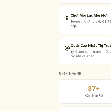
Chơi Mọi Lúc Mọi Nơi
📱
Tương thích Android, iOS, PC
tiếp.
Odds Cao Nhất Thị Trư
🎯
Tỷ lệ cược cạnh tranh nhất
các nhà cái khác.
NHÌN NHANH
87+
Kênh Nạp Rút