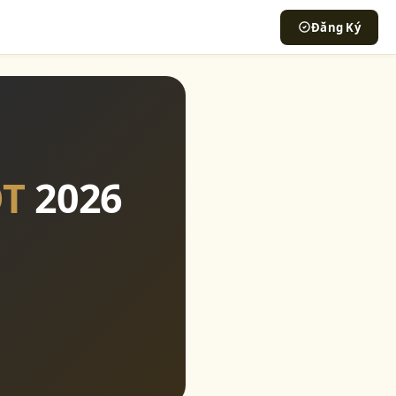
Đăng Ký
T
2026