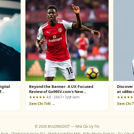
igital
Beyond the Banner: A UX-Focused
Discover
f
Review of Go99SV.com's New
at u88sv
ort
Generation Gaming Platform
Fits and
★★★★★
4.8 · 2667+ lượt xem
★★★★
Xem Chi Tiết →
Xem Chi T
© 2026 BULONGDOT — Nhà Cái Uy Tín
 Dịch
·
Chính Sách Hoàn Trả
·
Chính Sách Bảo Mật
·
Điều Khoản Dịch Vụ
·
Tra Cứu V