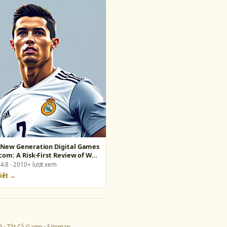
 New Generation Digital Games
.com: A Risk-First Review of Who
 Who Should Walk Away
★
4.8 · 2010+ lượt xem
iết →
é
·
Tất Cả Game
·
Sitemap