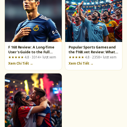
F 168 Review: A Long-Time
Popular Sports Games and
User's Guide to the Full
the f168.vet Review: What I
Platform Experience
Check Before Playing
★★★★★
4.8 · 3314+ lượt xem
★★★★★
4.8 · 2358+ lượt xem
Xem Chi Tiết →
Xem Chi Tiết →