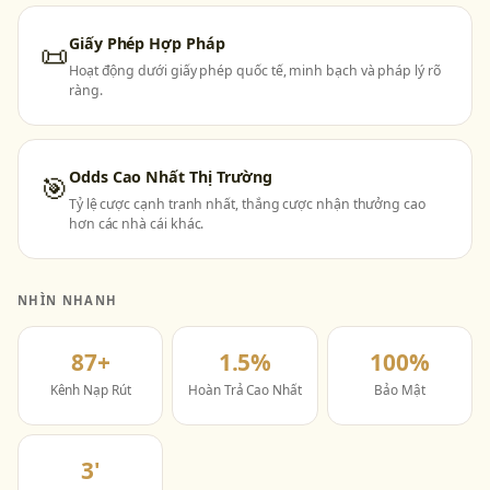
Giấy Phép Hợp Pháp
📜
Hoạt động dưới giấy phép quốc tế, minh bạch và pháp lý rõ
ràng.
Odds Cao Nhất Thị Trường
🎯
Tỷ lệ cược cạnh tranh nhất, thắng cược nhận thưởng cao
hơn các nhà cái khác.
NHÌN NHANH
87+
1.5%
100%
Kênh Nạp Rút
Hoàn Trả Cao Nhất
Bảo Mật
3'