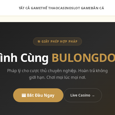
TẤT CẢ GAME
THỂ THAO
CASINO
SLOT GAME
BẮN CÁ
🎯 GIẤY PHÉP HỢP PHÁP
ình Cùng
BULONGDO
Pháp lý cho cược thủ chuyên nghiệp. Hoàn trả không
giới hạn. Chơi mọi lúc mọi nơi.
🎰 Bắt Đầu Ngay
Live Casino →