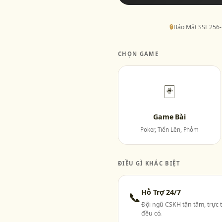
🔒
Bảo Mật SSL 256-
CHỌN GAME
🃏
Game Bài
Poker, Tiến Lên, Phỏm
ĐIỀU GÌ KHÁC BIỆT
Hỗ Trợ 24/7
📞
Đội ngũ CSKH tận tâm, trực t
đều có.