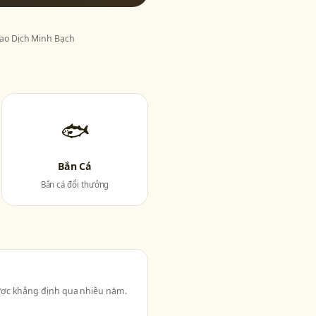
ao Dịch Minh Bạch
🐟
Bắn Cá
Bắn cá đổi thưởng
ược khẳng định qua nhiều năm.