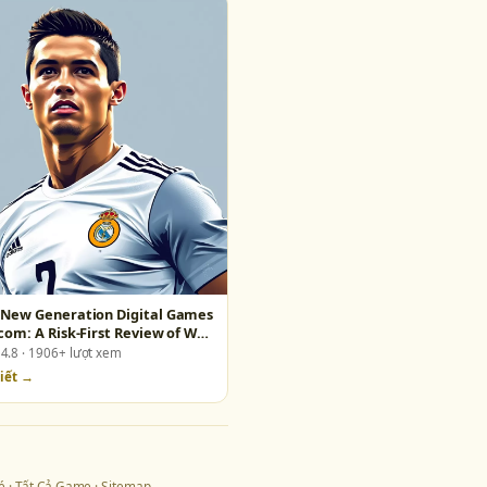
 New Generation Digital Games
.com: A Risk-First Review of Who
 Who Should Walk Away
★
4.8 · 1906+ lượt xem
iết →
é
·
Tất Cả Game
·
Sitemap