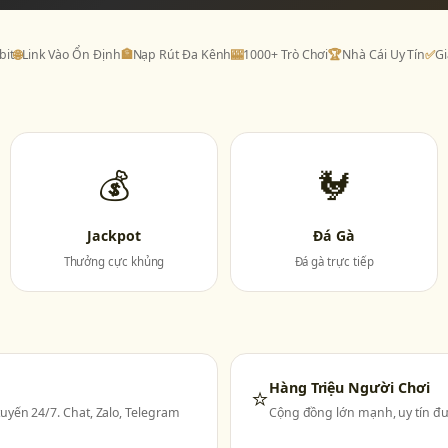
bit
🌐
Link Vào Ổn Định
🏦
Nạp Rút Đa Kênh
🎰
1000+ Trò Chơi
🏆
Nhà Cái Uy Tín
✅
Gi
💰
🐓
Jackpot
Đá Gà
Thưởng cực khủng
Đá gà trực tiếp
Hàng Triệu Người Chơi
⭐
uyến 24/7. Chat, Zalo, Telegram
Cộng đồng lớn mạnh, uy tín đ