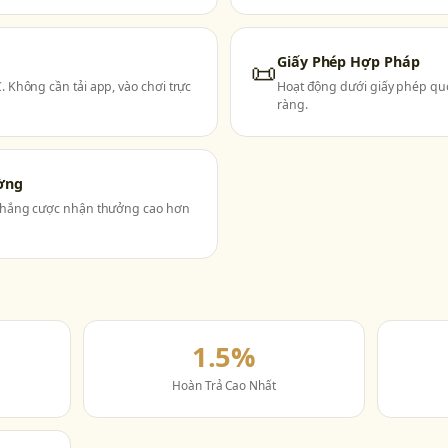
Giấy Phép Hợp Pháp
📜
. Không cần tải app, vào chơi trực
Hoạt động dưới giấy phép quố
ràng.
ờng
, thắng cược nhận thưởng cao hơn
1.5%
Hoàn Trả Cao Nhất