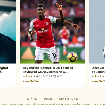
igital
Beyond the Banner: A UX-Focused
Discover
f
Review of Go99SV.com's New
at u88sv
ort
Generation Gaming Platform
Fits and
★★★★★
4.8 · 2781+ lượt xem
★★★★
Xem Chi Tiết →
Xem Chi T
© 2026 BULONGDOT — Nhà Cái Uy Tín
 Dịch
·
Chính Sách Hoàn Trả
·
Chính Sách Bảo Mật
·
Điều Khoản Dịch Vụ
·
Tra Cứu V