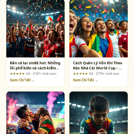
Bắn cá tại sin88.hot: Những
Cách Quản Lý Vốn Khi Theo
lỗi phổ biến và cách kiểm
Kèo Nhà Cái World Cup – Bí
tra quảng cáo trước khi
Kíp Cho Người Mới
★★★★★
4.8 · 2187+ lượt xem
★★★★★
4.8 · 2779+ lượt xem
chơi
Xem Chi Tiết →
Xem Chi Tiết →