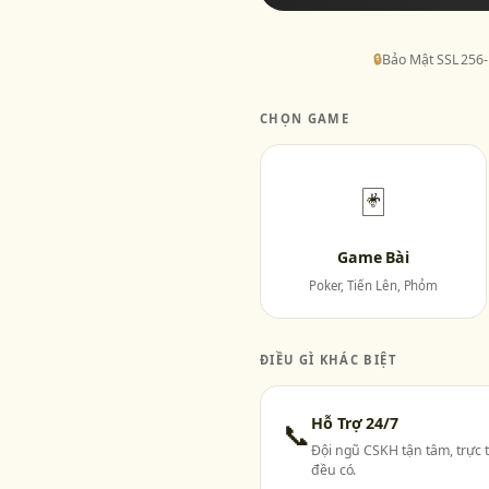
🔒
Bảo Mật SSL 256-
CHỌN GAME
🃏
Game Bài
Poker, Tiến Lên, Phỏm
ĐIỀU GÌ KHÁC BIỆT
Hỗ Trợ 24/7
📞
Đội ngũ CSKH tận tâm, trực t
đều có.