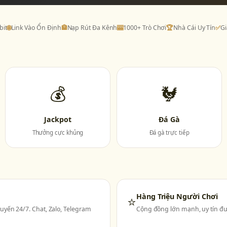
bit
🌐
Link Vào Ổn Định
🏦
Nạp Rút Đa Kênh
🎰
1000+ Trò Chơi
🏆
Nhà Cái Uy Tín
✅
Gi
💰
🐓
Jackpot
Đá Gà
Thưởng cực khủng
Đá gà trực tiếp
Hàng Triệu Người Chơi
⭐
uyến 24/7. Chat, Zalo, Telegram
Cộng đồng lớn mạnh, uy tín đ