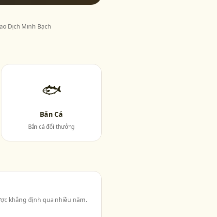
ao Dịch Minh Bạch
🐟
Bắn Cá
Bắn cá đổi thưởng
ược khẳng định qua nhiều năm.