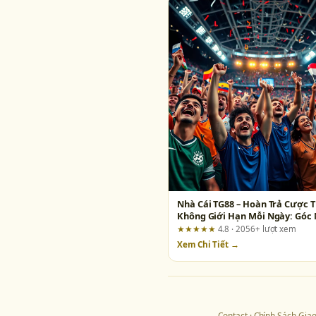
Nhà Cái TG88 – Hoàn Trả Cược 
Không Giới Hạn Mỗi Ngày: Góc 
Người Làm Quản Lý Rủi Ro
★★★★★
4.8 · 2056+ lượt xem
Xem Chi Tiết →
Contact
·
Chính Sách Giao