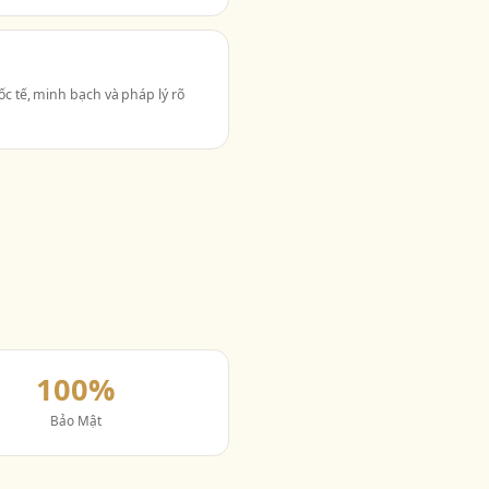
c tế, minh bạch và pháp lý rõ
100%
Bảo Mật