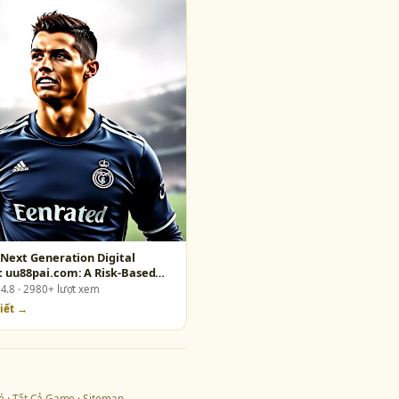
 Next Generation Digital
 uu88pai.com: A Risk-Based
★
4.8 · 2980+ lượt xem
iết →
é
·
Tất Cả Game
·
Sitemap