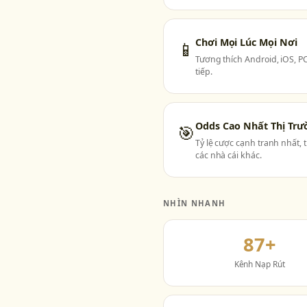
Chơi Mọi Lúc Mọi Nơi
📱
Tương thích Android, iOS, PC
tiếp.
Odds Cao Nhất Thị Trư
🎯
Tỷ lệ cược cạnh tranh nhất
các nhà cái khác.
NHÌN NHANH
87+
Kênh Nạp Rút