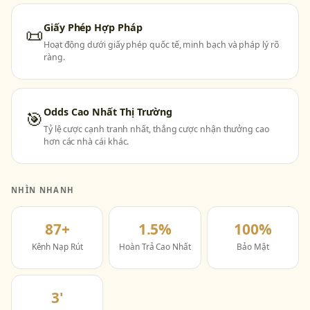
Giấy Phép Hợp Pháp
📜
Hoạt động dưới giấy phép quốc tế, minh bạch và pháp lý rõ
ràng.
Odds Cao Nhất Thị Trường
🎯
Tỷ lệ cược cạnh tranh nhất, thắng cược nhận thưởng cao
hơn các nhà cái khác.
NHÌN NHANH
87+
1.5%
100%
Kênh Nạp Rút
Hoàn Trả Cao Nhất
Bảo Mật
3'