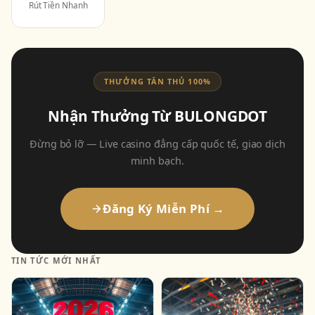
Rút Tiền Nhanh
THƯỞNG TÂN THỦ 100%
Nhận Thưởng Từ BULONGDOT
Đừng bỏ lỡ — Live casino đẳng cấp quốc tế, giao dịch
minh bạch.
Đăng Ký Miễn Phí →
TIN TỨC MỚI NHẤT