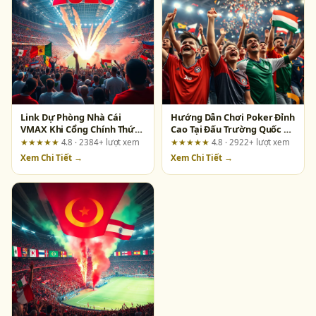
Link Dự Phòng Nhà Cái
Hướng Dẫn Chơi Poker Đỉnh
VMAX Khi Cổng Chính Thức
Cao Tại Đấu Trường Quốc Tế
Bảo Trì: Tiêu Chí Kiểm Tra
LV88
★★★★★
4.8 · 2384+ lượt xem
★★★★★
4.8 · 2922+ lượt xem
Trước Khi Truy Cập
Xem Chi Tiết →
Xem Chi Tiết →