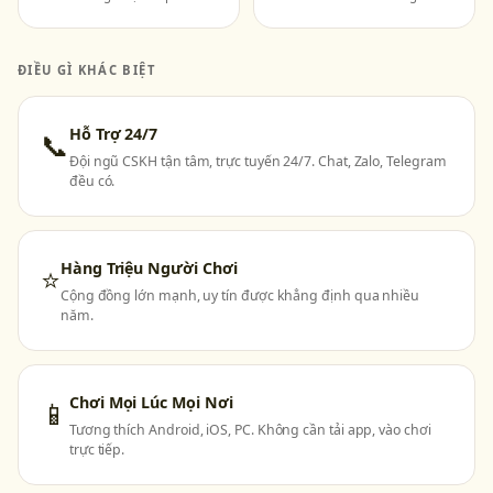
ĐIỀU GÌ KHÁC BIỆT
Hỗ Trợ 24/7
📞
Đội ngũ CSKH tận tâm, trực tuyến 24/7. Chat, Zalo, Telegram
đều có.
Hàng Triệu Người Chơi
⭐
Cộng đồng lớn mạnh, uy tín được khẳng định qua nhiều
năm.
Chơi Mọi Lúc Mọi Nơi
📱
Tương thích Android, iOS, PC. Không cần tải app, vào chơi
trực tiếp.