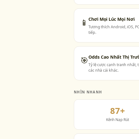
Chơi Mọi Lúc Mọi Nơi
📱
Tương thích Android, iOS, PC
tiếp.
Odds Cao Nhất Thị Trư
🎯
Tỷ lệ cược cạnh tranh nhất
các nhà cái khác.
NHÌN NHANH
87+
Kênh Nạp Rút