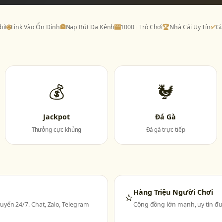
bit
🌐
Link Vào Ổn Định
🏦
Nạp Rút Đa Kênh
🎰
1000+ Trò Chơi
🏆
Nhà Cái Uy Tín
✅
Gi
💰
🐓
Jackpot
Đá Gà
Thưởng cực khủng
Đá gà trực tiếp
Hàng Triệu Người Chơi
⭐
uyến 24/7. Chat, Zalo, Telegram
Cộng đồng lớn mạnh, uy tín đ