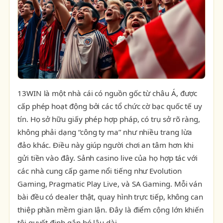
13WIN là một nhà cái có nguồn gốc từ châu Á, được
cấp phép hoạt động bởi các tổ chức cờ bạc quốc tế uy
tín. Họ sở hữu giấy phép hợp pháp, có trụ sở rõ ràng,
không phải dạng “công ty ma” như nhiều trang lừa
đảo khác. Điều này giúp người chơi an tâm hơn khi
gửi tiền vào đây. Sảnh casino live của họ hợp tác với
các nhà cung cấp game nổi tiếng như Evolution
Gaming, Pragmatic Play Live, và SA Gaming. Mỗi ván
bài đều có dealer thật, quay hình trực tiếp, không can
thiệp phần mềm gian lận. Đây là điểm cộng lớn khiến
tôi quyết định gắn bó lâu dài.