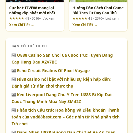
Cực hot: FIVE88 mang lại
Hướng Dẫn Cách Chơi Game
những cập nhật mới nhất
Bài Theo Tư Duy Cao Thủ
hôm nay – Ai nên và không
hi88.tours
★★★★★
4.8 · 3016+ lượt xem
★★★★★
4.8 · 2370+ lượt xem
nên tham gia?
Xem Chi Tiết →
Xem Chi Tiết →
BẠN CÓ THỂ THÍCH
🎰
U888 Casino San Choi Ca Cuoc Truc Tuyen Dang
Cap Hang Dau AZv7BC
🎰
Echo Circuit Realms Of Pixel Voyage
🎰
Hi88 casino nổi bật với nhiều sự kiện hấp dẫn:
Đánh giá từ dân chơi thực thụ
🎰
Keo Liverpool Dang Chu Y Tren U888 Bi Kip Dat
Cuoc Thong Minh Mua Nay 8Mif2Z
🎰
Phân tích Cấu trúc Hoa hồng và Điều khoản Thanh
toán của vnd88best.com – Góc nhìn từ Nhà phân tích
Trò chơi
🎰
Dang Nhap U888 Huong Dan Chi Tiet Va An Toan