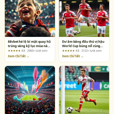
88vbet hé lộ bí mật quay hũ
Dư âm bảng đấu thú vị hậu
trúng vàng kỷ lục mùa này:
World Cup bùng nổ cùng
Sự thật hay chiêu trò?
FIVE88: Đánh giá từ góc
★★★★★
4.8 · 2960+ lượt xem
★★★★★
4.8 · 2122+ lượt xem
nhìn quản lý rủi ro
Xem Chi Tiết →
Xem Chi Tiết →