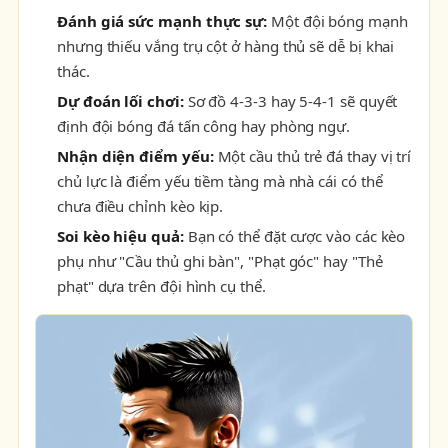
Đánh giá sức mạnh thực sự:
Một đội bóng mạnh
nhưng thiếu vắng trụ cột ở hàng thủ sẽ dễ bị khai
thác.
Dự đoán lối chơi:
Sơ đồ 4-3-3 hay 5-4-1 sẽ quyết
định đội bóng đá tấn công hay phòng ngự.
Nhận diện điểm yếu:
Một cầu thủ trẻ đá thay vị trí
chủ lực là điểm yếu tiềm tàng mà nhà cái có thể
chưa điều chỉnh kèo kịp.
Soi kèo hiệu quả:
Bạn có thể đặt cược vào các kèo
phụ như "Cầu thủ ghi bàn", "Phạt góc" hay "Thẻ
phạt" dựa trên đội hình cụ thể.