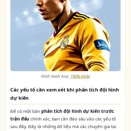
Hình minh hoạ:
789b.mobi
Các yếu tố cần xem xét khi phân tích đội hình
dự kiến
Để có một bản
phân tích đội hình dự kiến trước
trận đấu
chính xác, bạn cần đào sâu vào các yếu tố
sau đây. Đây là những dữ liệu mà các chuyên gia tại