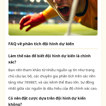
FAQ về phân tích đội hình dự kiến
Làm thế nào để biết đội hình dự kiến là chính
xác?
Bạn nên tham khảo từ nhiều nguồn uy tín như trang
chủ câu lạc bộ, các chuyên gia phân tích trên các nền
tảng như 789BET, và các kênh thể thao lớn. Sự đồng
nhất giữa các nguồn là dấu hiệu của độ chính xác cao.
Có nên đặt cược dựa trên đội hình dự kiến
không?