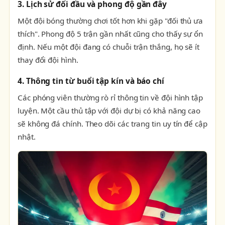
3. Lịch sử đối đầu và phong độ gần đây
Một đội bóng thường chơi tốt hơn khi gặp "đối thủ ưa
thích". Phong độ 5 trận gần nhất cũng cho thấy sự ổn
định. Nếu một đội đang có chuỗi trận thắng, họ sẽ ít
thay đổi đội hình.
4. Thông tin từ buổi tập kín và báo chí
Các phóng viên thường rò rỉ thông tin về đội hình tập
luyện. Một cầu thủ tập với đội dự bị có khả năng cao
sẽ không đá chính. Theo dõi các trang tin uy tín để cập
nhật.