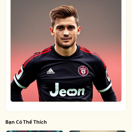
Bạn Có Thể Thích