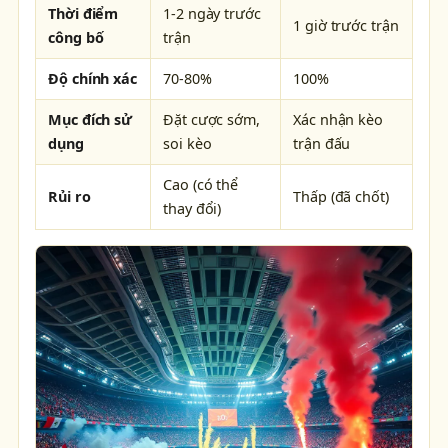
Thời điểm
1-2 ngày trước
1 giờ trước trận
công bố
trận
Độ chính xác
70-80%
100%
Mục đích sử
Đặt cược sớm,
Xác nhận kèo
dụng
soi kèo
trận đấu
Cao (có thể
Rủi ro
Thấp (đã chốt)
thay đổi)