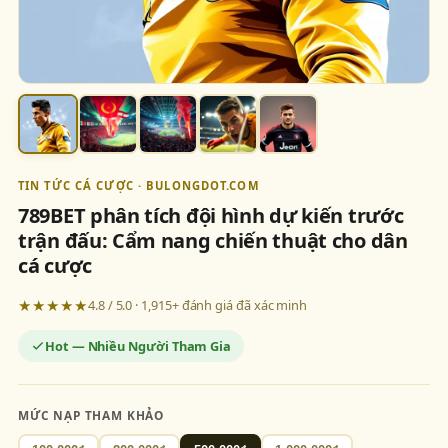
TIN TỨC CÁ CƯỢC · BULONGDOT.COM
789BET phân tích đội hình dự kiến trước
trận đấu: Cẩm nang chiến thuật cho dân
cá cược
★★★★★
4.8 / 5.0 · 1,915+ đánh giá đã xác minh
Hot — Nhiều Người Tham Gia
MỨC NẠP THAM KHẢO