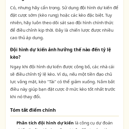
Có, nhưng hãy cẩn trọng. Sử dụng đội hình dự kiến để
đặt cược sớm (kèo rung) hoặc các kèo đặc biệt. Tuy
nhiên, hãy luôn theo dõi sát sao đội hình chính thức
để điều chỉnh kịp thời. Đây là chiến lược được nhiều
cao thủ áp dụng.
Đội hình dự kiến ảnh hưởng thế nào đến tỷ lệ
kèo?
Ngay khi đội hình dự kiến được công bố, các nhà cái
sẽ điều chỉnh tỷ lệ kèo. Ví dụ, nếu một tiền đạo chủ
lực vắng mặt, kèo "Tài" có thể giảm xuống. Nắm bắt
điều này giúp bạn đặt cược ở mức kèo tốt nhất trước
khi nó thay đổi.
Tóm tắt điểm chính
Phân tích đội hình dự kiến
là công cụ dự đoán