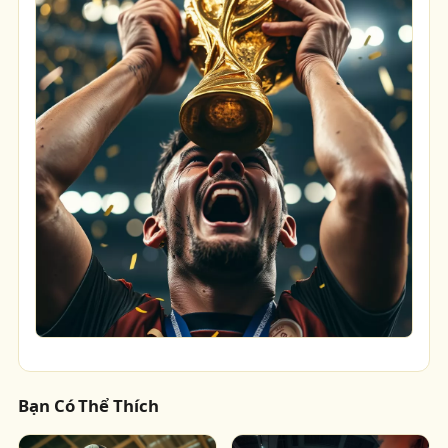
Bạn Có Thể Thích