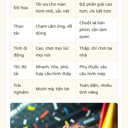
Tối ưu cho màn
Độ phân giải cao
Đồ họa
hình nhỏ, sắc nét
hơn, chi tiết hơn
Chuột và bàn
Thao
Chạm cảm ứng, dễ
phím, cần làm
tác
dùng
quen
Tính di
Cao, chơi mọi lúc
Thấp, chỉ chơi tại
động
mọi nơi
nhà
Tốc độ
Nhanh, nhẹ, phù
Phụ thuộc vào
tải
hợp cấu hình thấp
cấu hình máy
Trải
Toàn diện, nhiều
Mượt mà, tiện lợi
nghiệm
tính năng