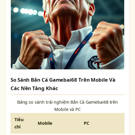
So Sánh Bắn Cá Gamebai68 Trên Mobile Và
Các Nền Tảng Khác
Bảng so sánh trải nghiệm Bắn Cá Gamebai68 trên
Mobile và PC
Tiêu
Mobile
PC
chí