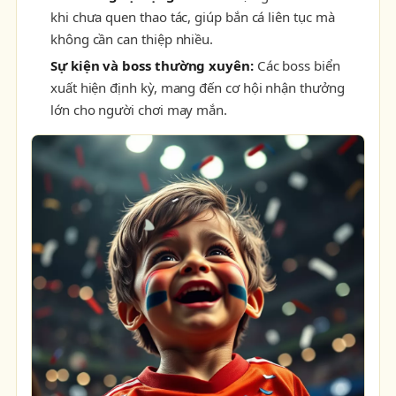
khi chưa quen thao tác, giúp bắn cá liên tục mà
không cần can thiệp nhiều.
Sự kiện và boss thường xuyên:
Các boss biển
xuất hiện định kỳ, mang đến cơ hội nhận thưởng
lớn cho người chơi may mắn.