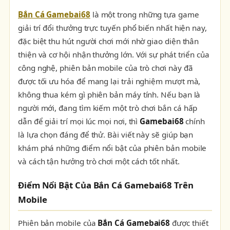
Bắn Cá Gamebai68
là một trong những tựa game
giải trí đổi thưởng trực tuyến phổ biến nhất hiện nay,
đặc biệt thu hút người chơi mới nhờ giao diện thân
thiện và cơ hội nhận thưởng lớn. Với sự phát triển của
công nghệ, phiên bản mobile của trò chơi này đã
được tối ưu hóa để mang lại trải nghiệm mượt mà,
không thua kém gì phiên bản máy tính. Nếu bạn là
người mới, đang tìm kiếm một trò chơi bắn cá hấp
dẫn để giải trí mọi lúc mọi nơi, thì
Gamebai68
chính
là lựa chọn đáng để thử. Bài viết này sẽ giúp bạn
khám phá những điểm nổi bật của phiên bản mobile
và cách tận hưởng trò chơi một cách tốt nhất.
Điểm Nổi Bật Của Bắn Cá Gamebai68 Trên
Mobile
Phiên bản mobile của
Bắn Cá Gamebai68
được thiết