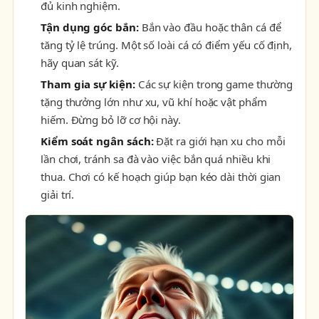
đủ kinh nghiệm.
Tận dụng góc bắn:
Bắn vào đầu hoặc thân cá để
tăng tỷ lệ trúng. Một số loài cá có điểm yếu cố định,
hãy quan sát kỹ.
Tham gia sự kiện:
Các sự kiện trong game thường
tặng thưởng lớn như xu, vũ khí hoặc vật phẩm
hiếm. Đừng bỏ lỡ cơ hội này.
Kiểm soát ngân sách:
Đặt ra giới hạn xu cho mỗi
lần chơi, tránh sa đà vào việc bắn quá nhiều khi
thua. Chơi có kế hoạch giúp bạn kéo dài thời gian
giải trí.