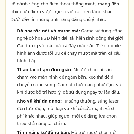
kế dành riêng cho điện thoại thông minh, mang đến
nhiều ưu điểm vượt trội so với các nền tảng khác.
Dưới đây là những tính năng đáng chú ý nhất:
Đồ họa sắc nét và mượt mà:
Game sử dụng công
nghệ đồ họa 3D hiện đại, tái hiện sinh động thế giới
đại dương với các loài cá đầy màu sắc. Trên mobile,
hình ảnh được tối ưu để chạy mượt mà trên cả cấu
hình thấp.
Thao tác chạm đơn giản:
Người chơi chỉ cần
chạm vào màn hình để ngắm bắn, kéo thả để di
chuyển nòng súng. Các nút chức năng như đạn, vũ
khí được bố trí hợp lý, dễ sử dụng ngay từ lần đầu.
Kho vũ khí đa dạng:
Từ súng thường, súng laser
đến lưới điện, mỗi loại vũ khí có sức mạnh và chi
phí khác nhau, giúp người mới dễ dàng lựa chọn
theo khả năng tài chính.
Tính năng tự động bắn:
Hỗ trợ người chơi mới