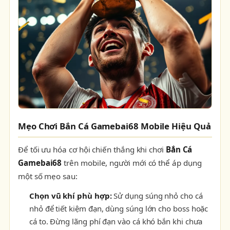
Mẹo Chơi Bắn Cá Gamebai68 Mobile Hiệu Quả
Để tối ưu hóa cơ hội chiến thắng khi chơi
Bắn Cá
Gamebai68
trên mobile, người mới có thể áp dụng
một số mẹo sau:
Chọn vũ khí phù hợp:
Sử dụng súng nhỏ cho cá
nhỏ để tiết kiệm đạn, dùng súng lớn cho boss hoặc
cá to. Đừng lãng phí đạn vào cá khó bắn khi chưa