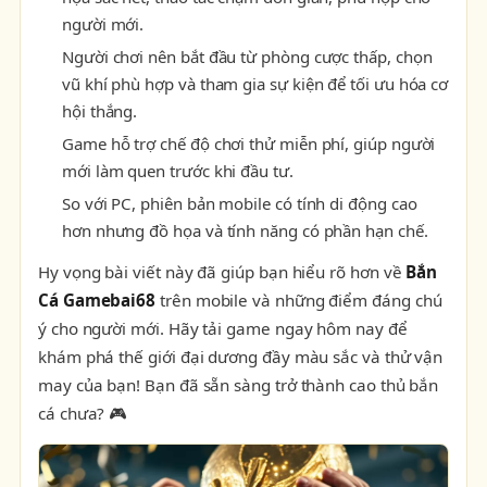
người mới.
Người chơi nên bắt đầu từ phòng cược thấp, chọn
vũ khí phù hợp và tham gia sự kiện để tối ưu hóa cơ
hội thắng.
Game hỗ trợ chế độ chơi thử miễn phí, giúp người
mới làm quen trước khi đầu tư.
So với PC, phiên bản mobile có tính di động cao
hơn nhưng đồ họa và tính năng có phần hạn chế.
Hy vọng bài viết này đã giúp bạn hiểu rõ hơn về
Bắn
Cá Gamebai68
trên mobile và những điểm đáng chú
ý cho người mới. Hãy tải game ngay hôm nay để
khám phá thế giới đại dương đầy màu sắc và thử vận
may của bạn! Bạn đã sẵn sàng trở thành cao thủ bắn
cá chưa? 🎮