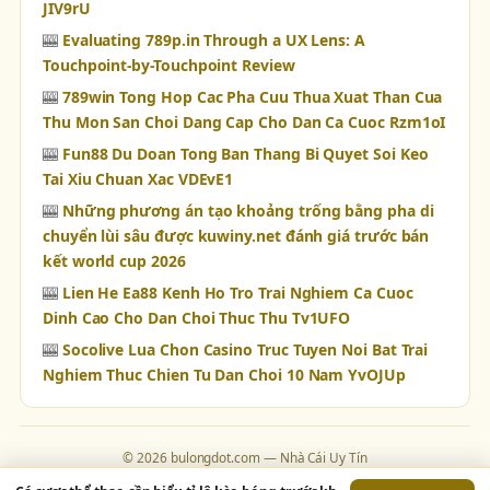
JIV9rU
🎰
Evaluating 789p.in Through a UX Lens: A
Touchpoint-by-Touchpoint Review
🎰
789win Tong Hop Cac Pha Cuu Thua Xuat Than Cua
Thu Mon San Choi Dang Cap Cho Dan Ca Cuoc Rzm1oI
🎰
Fun88 Du Doan Tong Ban Thang Bi Quyet Soi Keo
Tai Xiu Chuan Xac VDEvE1
🎰
Những phương án tạo khoảng trống bằng pha di
chuyển lùi sâu được kuwiny.net đánh giá trước bán
kết world cup 2026
🎰
Lien He Ea88 Kenh Ho Tro Trai Nghiem Ca Cuoc
Dinh Cao Cho Dan Choi Thuc Thu Tv1UFO
🎰
Socolive Lua Chon Casino Truc Tuyen Noi Bat Trai
Nghiem Thuc Chien Tu Dan Choi 10 Nam YvOJUp
© 2026 bulongdot.com — Nhà Cái Uy Tín
Contact
·
Chính Sách Giao Dịch
·
Chính Sách Hoàn Trả
·
Chính Sách Bảo Mật