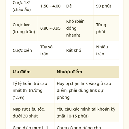
Cược 1×2
1.50 – 4.00
Dễ
90 phút
(châu Âu)
Khó (biến
Cược live
Từng
0.80 – 0.95
động
(trong trận)
phút
nhanh)
Tùy số
Nhiều
Cược xiên
Rất khó
trận
trận
Ưu điểm
Nhược điểm
Tỷ lệ hoàn trả cao
Hay bị chặn link vào giờ cao
nhất thị trường
điểm, phải dùng link dự
(1.5%)
phòng
Nạp rút siêu tốc,
Yêu cầu xác minh tài khoản kỹ
dưới 30 phút
(mất 10-15 phút)
Giao diện mượt, ít
Chưa có app riêng cho