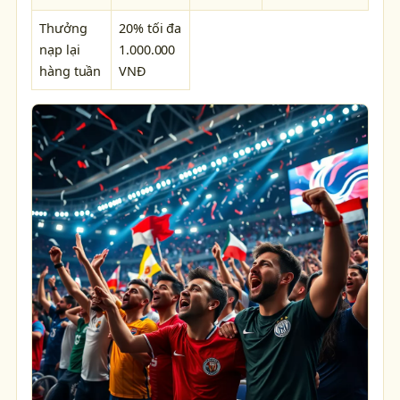
Thưởng
20% tối đa
nạp lại
1.000.000
hàng tuần
VNĐ