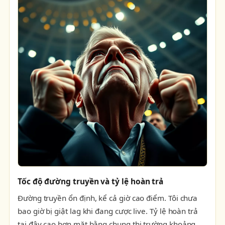
Tốc độ đường truyền và tỷ lệ hoàn trả
Đường truyền ổn định, kể cả giờ cao điểm. Tôi chưa
bao giờ bị giật lag khi đang cược live. Tỷ lệ hoàn trả
tại đây cao hơn mặt bằng chung thị trường khoảng