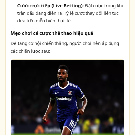
Cược trực tiếp (Live Betting):
Đặt cược trong khi
trận đấu đang diễn ra. Tỷ lệ cược thay đổi liên tục
dựa trên diễn biến thực tế.
Mẹo chơi cá cược thể thao hiệu quả
Để tăng cơ hội chiến thắng, người chơi nên áp dụng
các chiến lược sau: