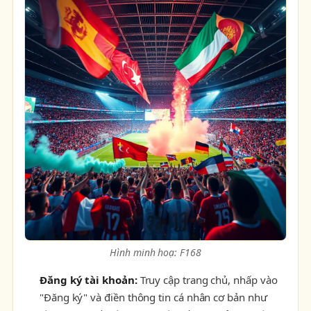
Hình minh hoạ: F168
Đăng ký tài khoản:
Truy cập trang chủ, nhấp vào
"Đăng ký" và điền thông tin cá nhân cơ bản như