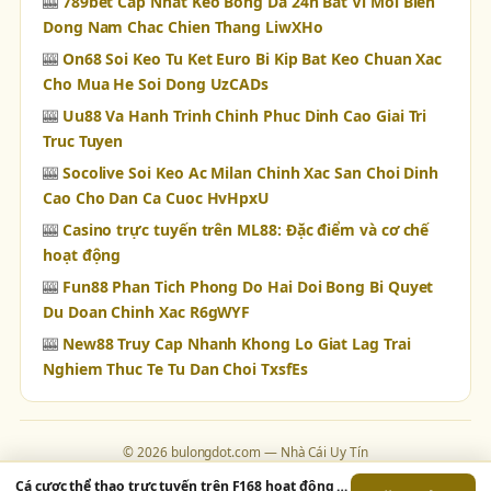
🎰
789bet Cap Nhat Keo Bong Da 24h Bat Vi Moi Bien
Dong Nam Chac Chien Thang LiwXHo
🎰
On68 Soi Keo Tu Ket Euro Bi Kip Bat Keo Chuan Xac
Cho Mua He Soi Dong UzCADs
🎰
Uu88 Va Hanh Trinh Chinh Phuc Dinh Cao Giai Tri
Truc Tuyen
🎰
Socolive Soi Keo Ac Milan Chinh Xac San Choi Dinh
Cao Cho Dan Ca Cuoc HvHpxU
🎰
Casino trực tuyến trên ML88: Đặc điểm và cơ chế
hoạt động
🎰
Fun88 Phan Tich Phong Do Hai Doi Bong Bi Quyet
Du Doan Chinh Xac R6gWYF
🎰
New88 Truy Cap Nhanh Khong Lo Giat Lag Trai
Nghiem Thuc Te Tu Dan Choi TxsfEs
© 2026 bulongdot.com — Nhà Cái Uy Tín
Contact
·
Chính Sách Giao Dịch
·
Chính Sách Hoàn Trả
·
Chính Sách Bảo Mật
Cá cược thể thao trực tuyến trên F168 hoạt động như thế nào?