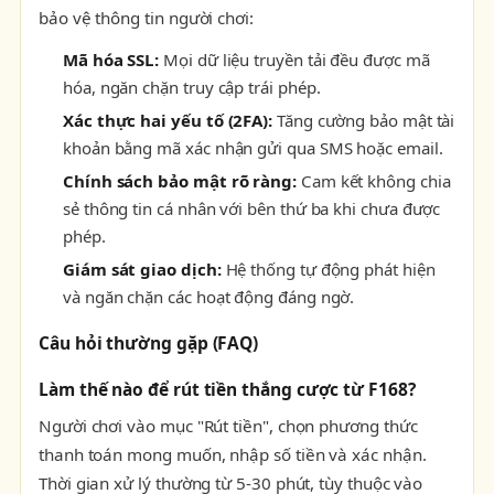
bảo vệ thông tin người chơi:
Mã hóa SSL:
Mọi dữ liệu truyền tải đều được mã
hóa, ngăn chặn truy cập trái phép.
Xác thực hai yếu tố (2FA):
Tăng cường bảo mật tài
khoản bằng mã xác nhận gửi qua SMS hoặc email.
Chính sách bảo mật rõ ràng:
Cam kết không chia
sẻ thông tin cá nhân với bên thứ ba khi chưa được
phép.
Giám sát giao dịch:
Hệ thống tự động phát hiện
và ngăn chặn các hoạt động đáng ngờ.
Câu hỏi thường gặp (FAQ)
Làm thế nào để rút tiền thắng cược từ F168?
Người chơi vào mục "Rút tiền", chọn phương thức
thanh toán mong muốn, nhập số tiền và xác nhận.
Thời gian xử lý thường từ 5-30 phút, tùy thuộc vào