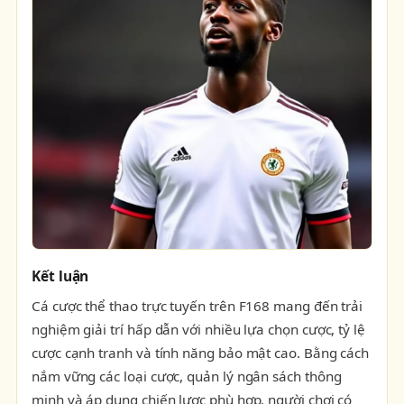
Kết luận
Cá cược thể thao trực tuyến trên F168 mang đến trải
nghiệm giải trí hấp dẫn với nhiều lựa chọn cược, tỷ lệ
cược cạnh tranh và tính năng bảo mật cao. Bằng cách
nắm vững các loại cược, quản lý ngân sách thông
minh và áp dụng chiến lược phù hợp, người chơi có