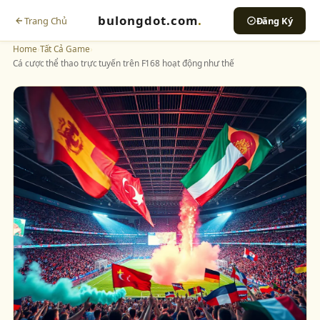
bulongdot.com
.
Trang Chủ
Đăng Ký
Home
›
Tất Cả Game
›
Cá cược thể thao trực tuyến trên F168 hoạt động như thế