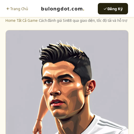
bulongdot.com
.
Trang Chủ
Đăng Ký
Home
›
Tất Cả Game
›
Cách đánh giá Sin88 qua giao diện, tốc độ tải và hỗ trợ