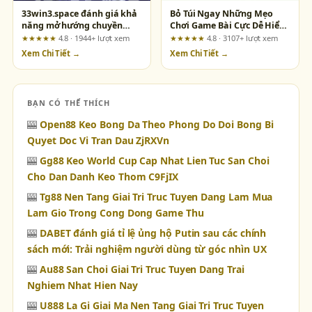
33win3.space đánh giá khả
Bỏ Túi Ngay Những Mẹo
năng mở hướng chuyền
Chơi Game Bài Cực Dễ Hiểu
bằng pha giữ bóng quay
Từ gamebaidoithuong.ink
★★★★★
4.8 · 1944+ lượt xem
★★★★★
4.8 · 3107+ lượt xem
lưng tại bán kết World Cup
Xem Chi Tiết →
Xem Chi Tiết →
2026
BẠN CÓ THỂ THÍCH
🎰
Open88 Keo Bong Da Theo Phong Do Doi Bong Bi
Quyet Doc Vi Tran Dau ZjRXVn
🎰
Gg88 Keo World Cup Cap Nhat Lien Tuc San Choi
Cho Dan Danh Keo Thom C9FjIX
🎰
Tg88 Nen Tang Giai Tri Truc Tuyen Dang Lam Mua
Lam Gio Trong Cong Dong Game Thu
🎰
DABET đánh giá tỉ lệ ủng hộ Putin sau các chính
sách mới: Trải nghiệm người dùng từ góc nhìn UX
🎰
Au88 San Choi Giai Tri Truc Tuyen Dang Trai
Nghiem Nhat Hien Nay
🎰
U888 La Gi Giai Ma Nen Tang Giai Tri Truc Tuyen