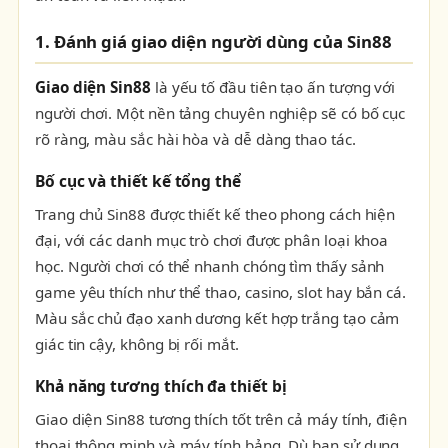
1. Đánh giá giao diện người dùng của Sin88
Giao diện Sin88
là yếu tố đầu tiên tạo ấn tượng với
người chơi. Một nền tảng chuyên nghiệp sẽ có bố cục
rõ ràng, màu sắc hài hòa và dễ dàng thao tác.
Bố cục và thiết kế tổng thể
Trang chủ Sin88 được thiết kế theo phong cách hiện
đại, với các danh mục trò chơi được phân loại khoa
học. Người chơi có thể nhanh chóng tìm thấy sảnh
game yêu thích như thể thao, casino, slot hay bắn cá.
Màu sắc chủ đạo xanh dương kết hợp trắng tạo cảm
giác tin cậy, không bị rối mắt.
Khả năng tương thích đa thiết bị
Giao diện Sin88 tương thích tốt trên cả máy tính, điện
thoại thông minh và máy tính bảng. Dù bạn sử dụng