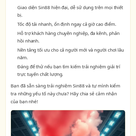
Giao diện Sin88 hiện đại, dễ sử dụng trên mọi thiết
bị.
Tốc độ tải nhanh, ổn định ngay cả giờ cao điểm.
Hỗ trợ khách hàng chuyên nghiệp, đa kênh, phản
hồi nhanh.
Nền tảng tối ưu cho cả người mới và người chơi lâu
năm.
Đáng để thử nếu bạn tìm kiếm trải nghiệm giải trí
trực tuyến chất lượng.
Bạn đã sẵn sàng trải nghiệm Sin88 và tự mình kiểm
tra những yếu tố này chưa? Hãy chia sẻ cảm nhận
của bạn nhé!