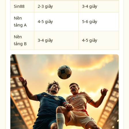
Sin88
2-3 giây
3-4 giây
Nền
4-5 giây
5-6 giây
tảng A
Nền
3-4 giây
4-5 giây
tảng B