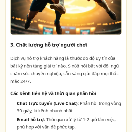
3. Chất lượng hỗ trợ người chơi
Dịch vụ hỗ trợ khách hàng là thước đo độ uy tín của
bất kỳ nền tảng giải trí nào. Sin88 nổi bật với đội ngũ
chăm sóc chuyên nghiệp, sẵn sàng giải đáp mọi thắc
mắc 24/7.
Các kênh liên hệ và thời gian phản hồi
Chat trực tuyến (Live Chat):
Phản hồi trong vòng
30 giây, là kênh nhanh nhất.
Email hỗ trợ:
Thời gian xử lý từ 1-2 giờ làm việc,
phù hợp với vấn đề phức tạp.