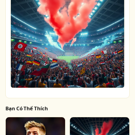
Bạn Có Thể Thích