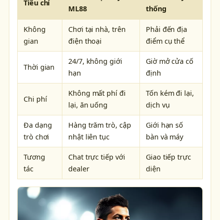
Tiêu chí
ML88
thống
Không
Chơi tại nhà, trên
Phải đến địa
gian
điện thoại
điểm cụ thể
24/7, không giới
Giờ mở cửa cố
Thời gian
hạn
định
Không mất phí đi
Tốn kém đi lại,
Chi phí
lại, ăn uống
dịch vụ
Đa dạng
Hàng trăm trò, cập
Giới hạn số
trò chơi
nhật liên tục
bàn và máy
Tương
Chat trực tiếp với
Giao tiếp trực
tác
dealer
diện