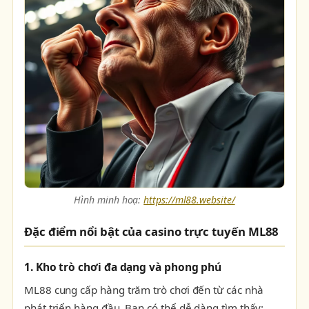
Hình minh hoạ:
https://ml88.website/
Đặc điểm nổi bật của casino trực tuyến ML88
1. Kho trò chơi đa dạng và phong phú
ML88 cung cấp hàng trăm trò chơi đến từ các nhà
phát triển hàng đầu. Bạn có thể dễ dàng tìm thấy: