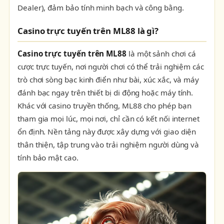
Dealer), đảm bảo tính minh bạch và công bằng.
Casino trực tuyến trên ML88 là gì?
Casino trực tuyến trên ML88
là một sảnh chơi cá
cược trực tuyến, nơi người chơi có thể trải nghiệm các
trò chơi sòng bạc kinh điển như bài, xúc xắc, và máy
đánh bạc ngay trên thiết bị di động hoặc máy tính.
Khác với casino truyền thống, ML88 cho phép bạn
tham gia mọi lúc, mọi nơi, chỉ cần có kết nối internet
ổn định. Nền tảng này được xây dựng với giao diện
thân thiện, tập trung vào trải nghiệm người dùng và
tính bảo mật cao.