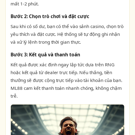
mất 1-2 phút.
Bước 2: Chọn trò chơi và đặt cược
Sau khi có số dư, bạn có thể vào sảnh casino, chọn trò
yêu thích và đặt cược. Hệ thống sẽ tự động ghi nhận
và xử lý lệnh trong thời gian thực.
Bước 3: Kết quả và thanh toán
Kết quả được xác định ngay lập tức dựa trên RNG
hoặc kết quả từ dealer trực tiếp. Nếu thắng, tiền
thưởng sẽ được cộng trực tiếp vào tài khoản của bạn.
ML88 cam kết thanh toán nhanh chóng, không chậm
trễ.