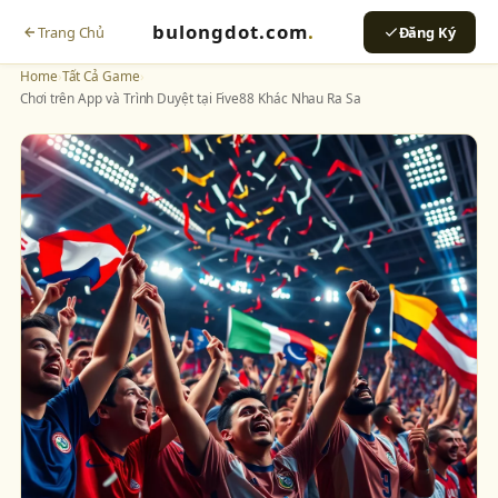
bulongdot.com
.
Trang Chủ
Đăng Ký
Home
›
Tất Cả Game
›
Chơi trên App và Trình Duyệt tại Five88 Khác Nhau Ra Sa