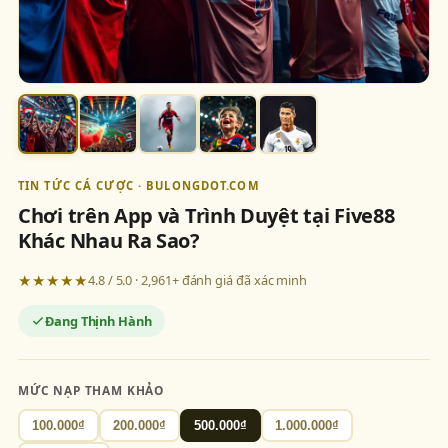
TIN TỨC CÁ CƯỢC · BULONGDOT.COM
Chơi trên App và Trình Duyệt tại Five88
Khác Nhau Ra Sao?
★★★★★
4.8 / 5.0 · 2,961+ đánh giá đã xác minh
Đang Thịnh Hành
MỨC NẠP THAM KHẢO
100.000₫
200.000₫
500.000₫
1.000.000₫