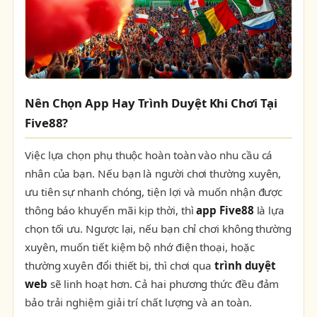
Nên Chọn App Hay Trình Duyệt Khi Chơi Tại
Five88?
Việc lựa chọn phụ thuộc hoàn toàn vào nhu cầu cá
nhân của bạn. Nếu bạn là người chơi thường xuyên,
ưu tiên sự nhanh chóng, tiện lợi và muốn nhận được
thông báo khuyến mãi kịp thời, thì
app Five88
là lựa
chọn tối ưu. Ngược lại, nếu bạn chỉ chơi không thường
xuyên, muốn tiết kiệm bộ nhớ điện thoại, hoặc
thường xuyên đổi thiết bị, thì chơi qua
trình duyệt
web
sẽ linh hoạt hơn. Cả hai phương thức đều đảm
bảo trải nghiệm giải trí chất lượng và an toàn.