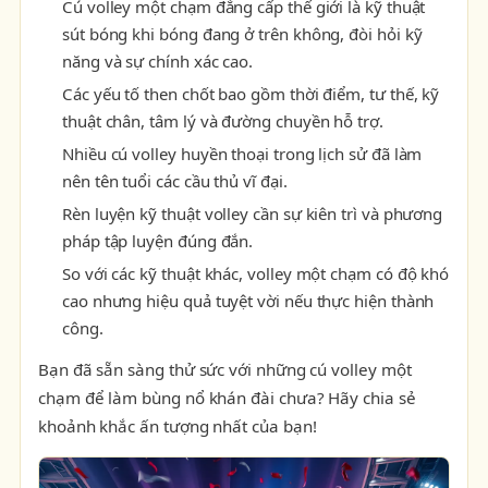
Cú volley một chạm đẳng cấp thế giới là kỹ thuật
sút bóng khi bóng đang ở trên không, đòi hỏi kỹ
năng và sự chính xác cao.
Các yếu tố then chốt bao gồm thời điểm, tư thế, kỹ
thuật chân, tâm lý và đường chuyền hỗ trợ.
Nhiều cú volley huyền thoại trong lịch sử đã làm
nên tên tuổi các cầu thủ vĩ đại.
Rèn luyện kỹ thuật volley cần sự kiên trì và phương
pháp tập luyện đúng đắn.
So với các kỹ thuật khác, volley một chạm có độ khó
cao nhưng hiệu quả tuyệt vời nếu thực hiện thành
công.
Bạn đã sẵn sàng thử sức với những cú volley một
chạm để làm bùng nổ khán đài chưa? Hãy chia sẻ
khoảnh khắc ấn tượng nhất của bạn!