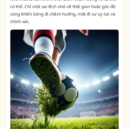
cơ thể. Chỉ một sai lệch nhỏ về thời gian hoặc góc độ
cũng khiến bóng đi chệch hướng, mất đi sự uy lực và
chính xác.