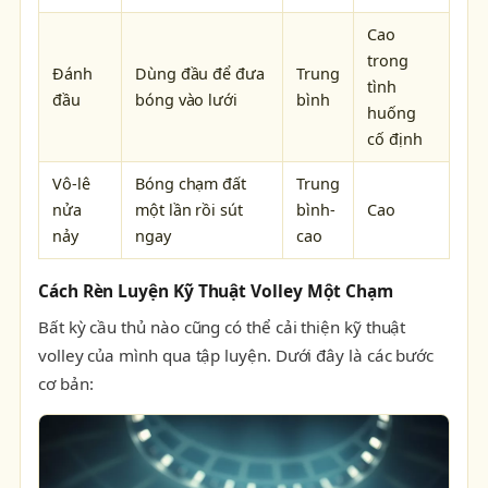
Cao
trong
Đánh
Dùng đầu để đưa
Trung
tình
đầu
bóng vào lưới
bình
huống
cố định
Vô-lê
Bóng chạm đất
Trung
nửa
một lần rồi sút
bình-
Cao
nảy
ngay
cao
Cách Rèn Luyện Kỹ Thuật Volley Một Chạm
Bất kỳ cầu thủ nào cũng có thể cải thiện kỹ thuật
volley của mình qua tập luyện. Dưới đây là các bước
cơ bản: