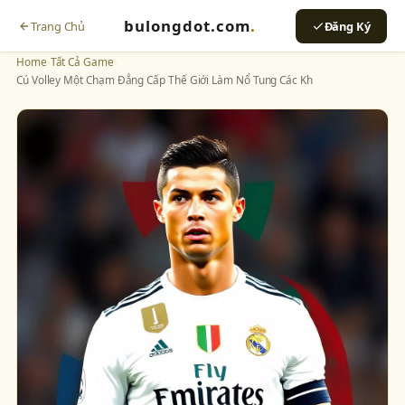
bulongdot.com
.
Trang Chủ
Đăng Ký
Home
›
Tất Cả Game
›
Cú Volley Một Chạm Đẳng Cấp Thế Giới Làm Nổ Tung Các Kh