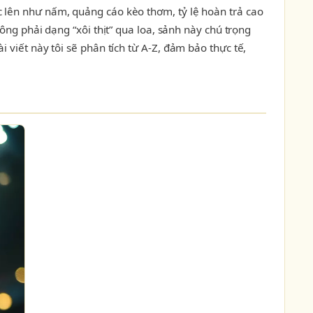
 lên như nấm, quảng cáo kèo thơm, tỷ lệ hoàn trả cao
ng phải dạng “xôi thịt” qua loa, sảnh này chú trọng
 viết này tôi sẽ phân tích từ A-Z, đảm bảo thực tế,