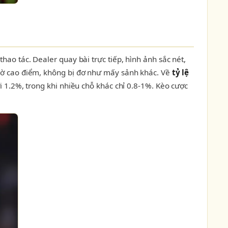
 thao tác. Dealer quay bài trực tiếp, hình ảnh sắc nét,
iờ cao điểm, không bị đơ như mấy sảnh khác. Về
tỷ lệ
ới 1.2%, trong khi nhiều chỗ khác chỉ 0.8-1%. Kèo cược