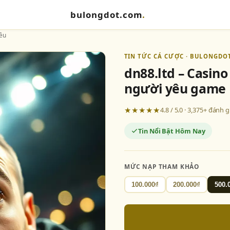
bulongdot.com
.
yêu
TIN TỨC CÁ CƯỢC · BULONGDO
dn88.ltd – Casin
người yêu game
★★★★★
4.8 / 5.0 · 3,375+ đánh 
Tin Nổi Bật Hôm Nay
MỨC NẠP THAM KHẢO
100.000₫
200.000₫
500.