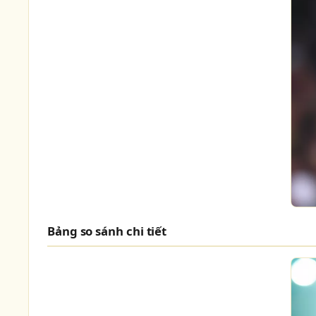
Bảng so sánh chi tiết