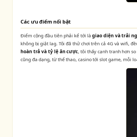
Các ưu điểm nổi bật
Điểm cộng đầu tiên phải kể tới là
giao diện và trải 
không bị giật lag. Tôi đã thử chơi trên cả 4G và wifi, đ
hoàn trả và tỷ lệ ăn cược
, tôi thấy cạnh tranh hơn so
cũng đa dạng, từ thể thao, casino tới slot game, mỗi lo