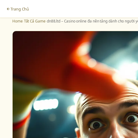
Trang Chủ
Home
›
Tất Cả Game
›
dn88.ltd – Casino online đa nền tảng dành cho người 