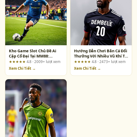
Kho Game Slot Chủ Đề Ai
Hướng Dẫn Chơi Bắn Cá Đổi
Cập Cổ Đại Tại MM88:
Thưởng Với Nhiều Vũ Khí Tại
Những Gì Cần Kiểm Chứng
c168.repair
★★★★★
4.8 · 2009+ lượt xem
★★★★★
4.8 · 2473+ lượt xem
Trước Khi Đặt Cược
Xem Chi Tiết →
Xem Chi Tiết →