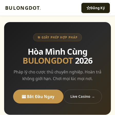
BULONGDOT
.
Đăng Ký
🎯 GIẤY PHÉP HỢP PHÁP
Hòa Mình Cùng
BULONGDOT
2026
Pháp lý cho cược thủ chuyên nghiệp. Hoàn trả
không giới hạn. Chơi mọi lúc mọi nơi.
🎰 Bắt Đầu Ngay
Live Casino →