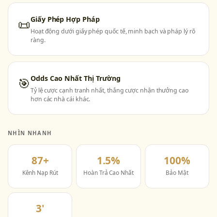
Giấy Phép Hợp Pháp
📜
Hoạt động dưới giấy phép quốc tế, minh bạch và pháp lý rõ
ràng.
Odds Cao Nhất Thị Trường
🎯
Tỷ lệ cược cạnh tranh nhất, thắng cược nhận thưởng cao
hơn các nhà cái khác.
NHÌN NHANH
87+
1.5%
100%
Kênh Nạp Rút
Hoàn Trả Cao Nhất
Bảo Mật
3'