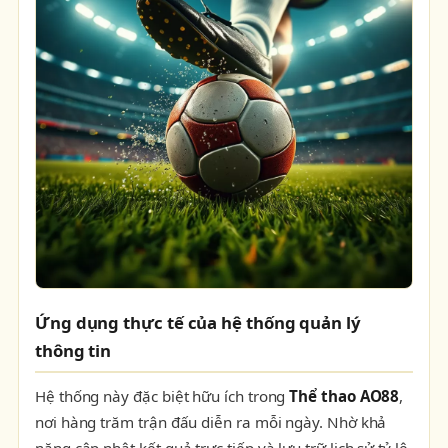
Ứng dụng thực tế của hệ thống quản lý
thông tin
Hệ thống này đặc biệt hữu ích trong
Thể thao AO88
,
nơi hàng trăm trận đấu diễn ra mỗi ngày. Nhờ khả