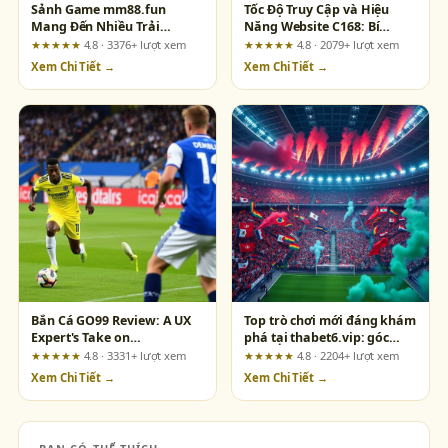
Sảnh Game mm88.fun
Tốc Độ Truy Cập và Hiệu
Mang Đến Nhiều Trải
Năng Website C168: Bí
Nghiệm Giải Trí Mới
Quyết Trải Nghiệm Mượt
★★★★★
4.8 · 3376+ lượt xem
★★★★★
4.8 · 2079+ lượt xem
Mà
Xem Chi Tiết →
Xem Chi Tiết →
Bắn Cá GO99 Review: A UX
Top trò chơi mới đáng khám
Expert's Take on
phá tại thabet6.vip: góc
Transparency, Speed, and
nhìn kiểm soát rủi ro trước
★★★★★
4.8 · 3331+ lượt xem
★★★★★
4.8 · 2204+ lượt xem
Friction
khi đặt cược
Xem Chi Tiết →
Xem Chi Tiết →