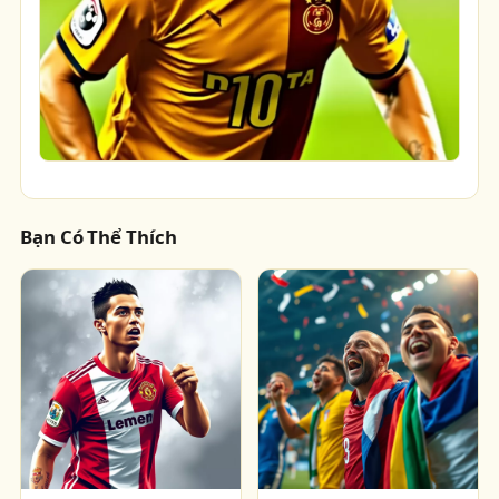
Bạn Có Thể Thích