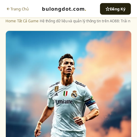
bulongdot.com
.
Trang Chủ
Đăng Ký
Home
›
Tất Cả Game
›
Hệ thống dữ liệu và quản lý thông tin trên AO88: Trải n