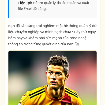
Tiện lợi:
Hỗ trợ quản lý đa tài khoản và xuất
file Excel dễ dàng.
Bạn đã sẵn sàng trải nghiệm một hệ thống quản lý dữ
liệu chuyên nghiệp và minh bạch chưa? Hãy thử ngay
hôm nay và khám phá sức mạnh của công nghệ
thông tin trong từng quyết định của bạn! 🚀