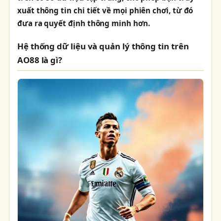
xuất thông tin chi tiết về mọi phiên chơi, từ đó
đưa ra quyết định thông minh hơn.
Hệ thống dữ liệu và quản lý thông tin trên
AO88 là gì?