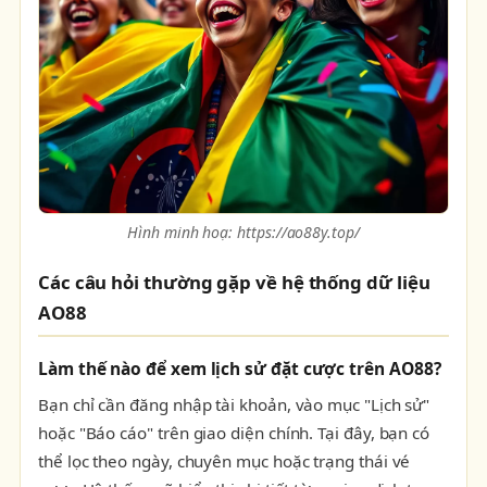
Hình minh hoạ: https://ao88y.top/
Các câu hỏi thường gặp về hệ thống dữ liệu
AO88
Làm thế nào để xem lịch sử đặt cược trên AO88?
Bạn chỉ cần đăng nhập tài khoản, vào mục "Lịch sử"
hoặc "Báo cáo" trên giao diện chính. Tại đây, bạn có
thể lọc theo ngày, chuyên mục hoặc trạng thái vé