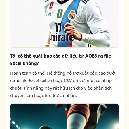
Tôi có thể xuất báo cáo dữ liệu từ AO88 ra file
Excel không?
Hoàn toàn có thể. Hệ thống hỗ trợ xuất báo cáo dưới
dạng file Excel (.xlsx) hoặc CSV chỉ với một cú nhấp
chuột. Tính năng này rất hữu ích cho việc phân tích
chuyên sâu hoặc lưu trữ cá nhân.