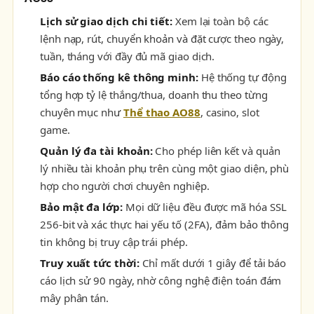
Lịch sử giao dịch chi tiết:
Xem lại toàn bộ các
lệnh nạp, rút, chuyển khoản và đặt cược theo ngày,
tuần, tháng với đầy đủ mã giao dịch.
Báo cáo thống kê thông minh:
Hệ thống tự động
tổng hợp tỷ lệ thắng/thua, doanh thu theo từng
chuyên mục như
Thể thao AO88
, casino, slot
game.
Quản lý đa tài khoản:
Cho phép liên kết và quản
lý nhiều tài khoản phụ trên cùng một giao diện, phù
hợp cho người chơi chuyên nghiệp.
Bảo mật đa lớp:
Mọi dữ liệu đều được mã hóa SSL
256-bit và xác thực hai yếu tố (2FA), đảm bảo thông
tin không bị truy cập trái phép.
Truy xuất tức thời:
Chỉ mất dưới 1 giây để tải báo
cáo lịch sử 90 ngày, nhờ công nghệ điện toán đám
mây phân tán.