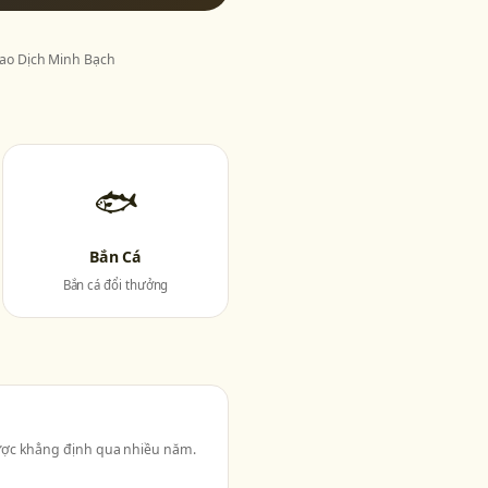
ao Dịch Minh Bạch
🐟
Bắn Cá
Bắn cá đổi thưởng
ược khẳng định qua nhiều năm.