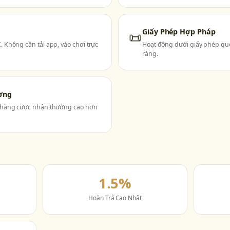
Giấy Phép Hợp Pháp
📜
. Không cần tải app, vào chơi trực
Hoạt động dưới giấy phép quố
ràng.
ờng
, thắng cược nhận thưởng cao hơn
1.5%
Hoàn Trả Cao Nhất