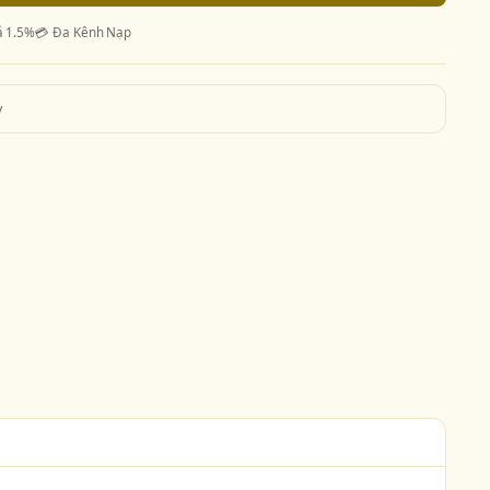
ả 1.5%
💳 Đa Kênh Nạp
y