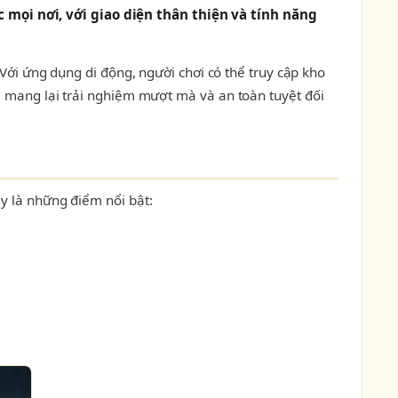
 mọi nơi, với giao diện thân thiện và tính năng
. Với ứng dụng di động, người chơi có thể truy cập kho
d, mang lại trải nghiệm mượt mà và an toàn tuyệt đối
ây là những điểm nổi bật: