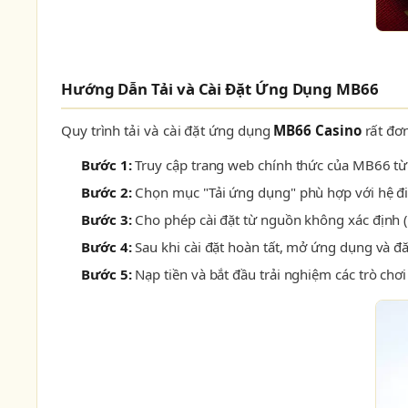
Hướng Dẫn Tải và Cài Đặt Ứng Dụng MB66
Quy trình tải và cài đặt ứng dụng
MB66 Casino
rất đơn
Bước 1:
Truy cập trang web chính thức của MB66 từ t
Bước 2:
Chọn mục "Tải ứng dụng" phù hợp với hệ đi
Bước 3:
Cho phép cài đặt từ nguồn không xác định (đ
Bước 4:
Sau khi cài đặt hoàn tất, mở ứng dụng và đ
Bước 5:
Nạp tiền và bắt đầu trải nghiệm các trò chơi