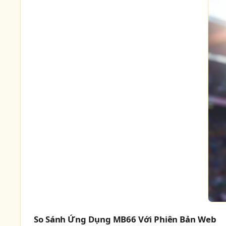
So Sánh Ứng Dụng MB66 Với Phiên Bản Web