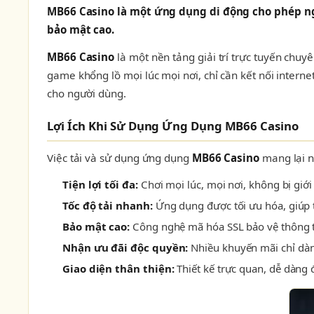
MB66 Casino là một ứng dụng di động cho phép ngườ
bảo mật cao.
MB66 Casino
là một nền tảng giải trí trực tuyến chuyê
game khổng lồ mọi lúc mọi nơi, chỉ cần kết nối intern
cho người dùng.
Lợi Ích Khi Sử Dụng Ứng Dụng MB66 Casino
Việc tải và sử dụng ứng dụng
MB66 Casino
mang lại nh
Tiện lợi tối đa:
Chơi mọi lúc, mọi nơi, không bị giới
Tốc độ tải nhanh:
Ứng dụng được tối ưu hóa, giúp 
Bảo mật cao:
Công nghệ mã hóa SSL bảo vệ thông ti
Nhận ưu đãi độc quyền:
Nhiều khuyến mãi chỉ dàn
Giao diện thân thiện:
Thiết kế trực quan, dễ dàng 