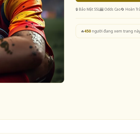
🔒 Bảo Mật SSL
🎰 Odds Cao
🔄 Hoàn Tr
🔥
450
người đang xem trang nà