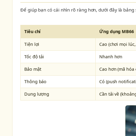
Để giúp bạn có cái nhìn rõ ràng hơn, dưới đây là bảng
Tiêu chí
Ứng dụng MB66
Tiện lợi
Cao (chơi mọi lúc,
Tốc độ tải
Nhanh hơn
Bảo mật
Cao hơn (mã hóa 
Thông báo
Có (push notificat
Dung lượng
Cần tải về (khoả