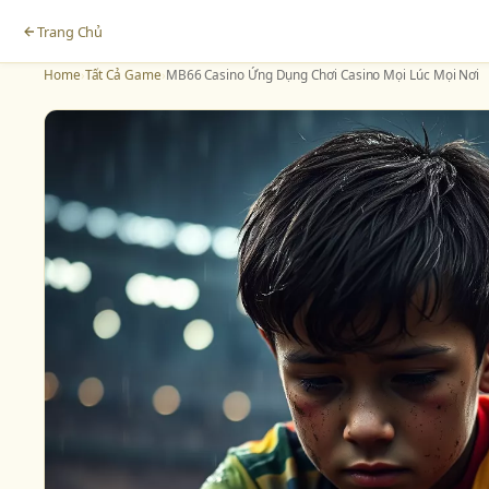
Trang Chủ
Home
›
Tất Cả Game
›
MB66 Casino Ứng Dụng Chơi Casino Mọi Lúc Mọi Nơi