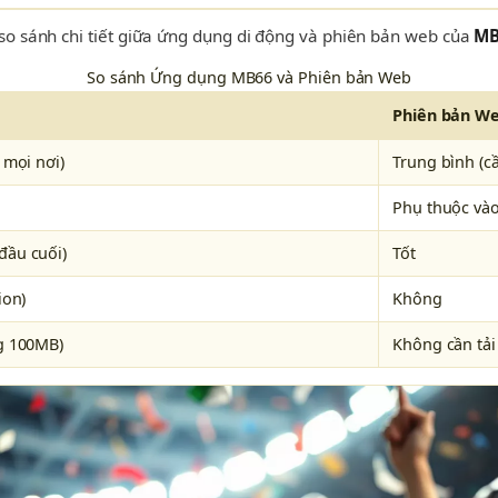
 so sánh chi tiết giữa ứng dụng di động và phiên bản web của
MB
So sánh Ứng dụng MB66 và Phiên bản Web
Phiên bản W
 mọi nơi)
Trung bình (cầ
Phụ thuộc vào
đầu cuối)
Tốt
ion)
Không
ng 100MB)
Không cần tải