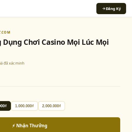
Đăng Ký
T.COM
 Dụng Chơi Casino Mọi Lúc Mọi
giá đã xác minh
000₫
1.000.000₫
2.000.000₫
⚡ Nhận Thưởng