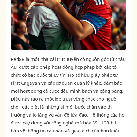
Red88 là một nhà cái trực tuyến có nguồn gốc từ châu
Âu, được cấp phép hoạt động hợp pháp bởi các tổ
chức cờ bạc quốc tế uy tín. Họ sở hữu giấy phép từ
First Cagayan và các cơ quan quản lý khác, đảm bảo
mọi hoạt động cá cược đều minh bạch và công bằng.
Điều này tạo ra một lớp trust vững chắc cho người
chơi, đặc biệt là những ai mới bước chân vào thị
trường và lo lắng về vấn đề lừa đảo. Hệ thống của họ
được xây dựng với công nghệ mã hóa SSL 128-bit,
bảo vệ thông tin cá nhân và giao dịch của bạn khỏi