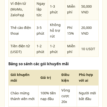
Ví điện tử
Ngay
1-3
Miễn
50,000
(MoMo,
lập
phút
phí
VND
ZaloPay)
tức
Không
Thẻ cào điện
3-5
Phí
20,000
hỗ trợ
thoại
phút
15%
VND
rút
Tiền điện tử
1-2
1-2
Miễn
10 USDT
(USDT)
phút
phút
phí
Bảng so sánh các gói khuyến mãi
Gói khuyến
Điều
Phù hợp
Giá trị
mãi
kiện
với ai
Vòng
Chào mừng
100% tiền
Người mới
cược
thành viên mới
nạp đầu
bắt đầu
20x