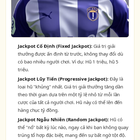
Jackpot Cố Định (Fixed Jackpot):
Giá trị giải
thưởng được ấn định từ trước, không thay đổi dù
có bao nhiêu người chơi. Ví dụ: Hũ 1 triệu, hũ 5
triệu.
Jackpot Lũy Tiến (Progressive Jackpot):
Đây là
loại hũ "khủng" nhất. Giá trị giải thưởng tăng dần
theo thời gian dựa trên một tỷ lệ nhỏ từ mỗi lần
cược của tất cả người chơi. Hũ này có thể lên đến
hàng chục tỷ đồng.
Jackpot Ngẫu Nhiên (Random Jackpot):
Hũ có
thể "nổ" bất kỳ lúc nào, ngay cả khi bạn không quay
trúng tổ hợp đặc biệt, mang đến sự bất ngờ tột độ.