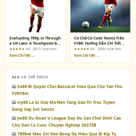
Evaluating 789p.in Through
Cơ Chế Cá Cược Tennis Trên
a UX Lens: A Touchpoint-by-
FV88: Hướng Dẫn Chi Tiết Từ
Touchpoint Review
A-Z
★★★★★
4.8 · 2817+ lượt xem
★★★★★
4.8 · 2430+ lượt xem
Xem Chi Tiết →
Xem Chi Tiết →
BẠN CÓ THỂ THÍCH
🎰
Ea88 Bi Quyet Choi Baccarat Hieu Qua Cho Tan Thu
FVR78m
🎰
Uy88 La Gi Giai Ma Nen Tang Giai Tri Truc Tuyen
Dang Gay Sot Sescts
🎰
Jw88 Du Doan V League Day Du San Choi Dinh Cao
Cho Dan Ca Cuoc Chuyen Nghiep 2bSTZB
🎰
789bet Meo Soi Keo Bong Da Hieu Qua Bi Kip Tu