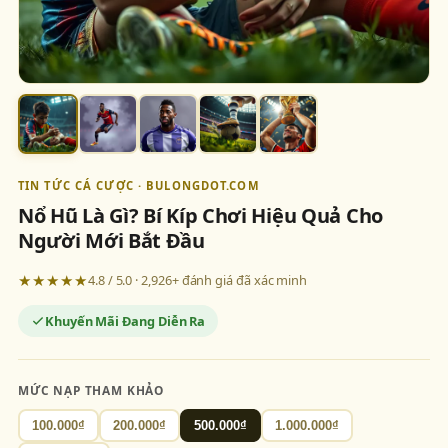
TIN TỨC CÁ CƯỢC · BULONGDOT.COM
Nổ Hũ Là Gì? Bí Kíp Chơi Hiệu Quả Cho
Người Mới Bắt Đầu
★★★★★
4.8 / 5.0 · 2,926+ đánh giá đã xác minh
Khuyến Mãi Đang Diễn Ra
MỨC NẠP THAM KHẢO
100.000₫
200.000₫
500.000₫
1.000.000₫