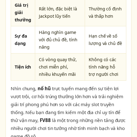
Giá trị
Rất lớn, đặc biệt là
Thường cố định
giải
Jackpot lũy tiến
và thấp hơn
thưởng
Hàng nghìn game
Sự đa
Hạn chế về số
với đủ chủ đề, tính
dạng
lượng và chủ đề
năng
Có vòng quay thử,
Không có các
Tiện ích
chơi miễn phí,
tính năng hỗ
nhiều khuyến mãi
trợ người chơi
Nhìn chung,
nổ hũ
trực tuyến mang đến sự tiện lợi
vượt trội, cơ hội trúng thưởng lớn hơn và trải nghiệm
giải trí phong phú hơn so với các máy slot truyền
thống. Nếu bạn đang tìm kiếm một địa chỉ uy tín để
thử vận may,
FV88
là một trong những nền tảng được
nhiều người chơi tin tưởng nhờ tính minh bạch và kho
game đồ sộ.