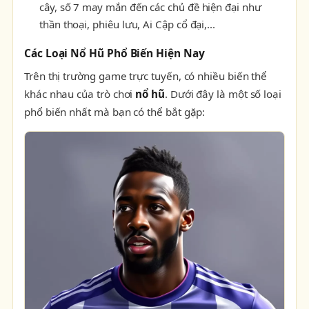
cây, số 7 may mắn đến các chủ đề hiện đại như
thần thoại, phiêu lưu, Ai Cập cổ đại,...
Các Loại
Nổ Hũ
Phổ Biến Hiện Nay
Trên thị trường game trực tuyến, có nhiều biến thể
khác nhau của trò chơi
nổ hũ
. Dưới đây là một số loại
phổ biến nhất mà bạn có thể bắt gặp: