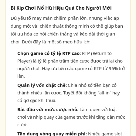
Bí Kíp Chơi
Nổ Hũ
Hiệu Quả Cho Người Mới
Dù yếu tố may mắn chiếm phần lớn, nhưng việc áp
dụng một vài chiến thuật thông minh có thể giúp bạn
tối ưu hóa cơ hội chiến thắng và kéo dài thời gian
chơi. Dưới đây là một số mẹo hữu ích:
Chọn game có tỷ lệ RTP cao:
RTP (Return to
Player) là tỷ lệ phần trăm tiền cược được trả lại cho
người chơi. Hãy ưu tiên các game có RTP từ 96% trở
lên.
Quản lý vốn chặt chẽ:
Chia nhỏ số tiền bạn có
thành nhiều lần cược. Tuyệt đối không "all-in" hay
cố gỡ gạc khi thua.
Bắt đầu với mức cược nhỏ:
Làm quen với luật
chơi và nhịp quay của game trước khi tăng dần mức
cược.
Tận dụng vòng quay miễn phí:
Nhiều game slot