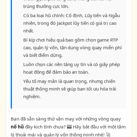
trúng thưởng cực lớn.
Có ba loại hũ chính: Cố định, Lũy tiến và Ngẫu
nhiên, trong đó Jackpot lũy tiến có giá trị cao
nhất.
Bí kíp chơi hiệu quả bao gồm chọn game RTP
cao, quản lý vốn, tận dụng vòng quay miễn phí
và biết điểm dừng.
Luôn chọn các nền tảng uy tín và có giấy phép
hoạt động để đảm bảo an toàn.
Yếu tố may mắn là quan trọng, nhưng chiến
thuật thông minh sẽ giúp bạn tối ưu hóa trải
nghiệm.
Bạn đã sẵn sàng thử vận may với những vòng quay
nổ hũ
đầy kịch tính chưa? 🎰 Hãy bắt đầu với một tâm
lý thoải mái và quản lý vốn thông minh nhé! 🚀