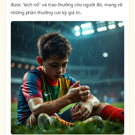
được "kích nổ" và trao thưởng cho người đó, mang về
những phần thưởng cực kỳ giá trị.