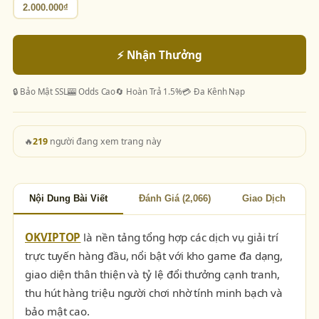
2.000.000₫
⚡ Nhận Thưởng
🔒 Bảo Mật SSL
🎰 Odds Cao
🔄 Hoàn Trả 1.5%
💳 Đa Kênh Nạp
🔥
219
người đang xem trang này
Nội Dung Bài Viết
Đánh Giá (2,066)
Giao Dịch
OKVIPTOP
là nền tảng tổng hợp các dịch vụ giải trí
trực tuyến hàng đầu, nổi bật với kho game đa dạng,
giao diện thân thiện và tỷ lệ đổi thưởng cạnh tranh,
thu hút hàng triệu người chơi nhờ tính minh bạch và
bảo mật cao.