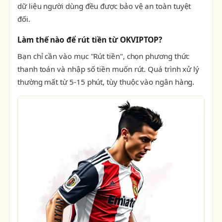
dữ liệu người dùng đều được bảo vệ an toàn tuyệt
đối.
Làm thế nào để rút tiền từ OKVIPTOP?
Bạn chỉ cần vào mục "Rút tiền", chọn phương thức
thanh toán và nhập số tiền muốn rút. Quá trình xử lý
thường mất từ 5-15 phút, tùy thuộc vào ngân hàng.