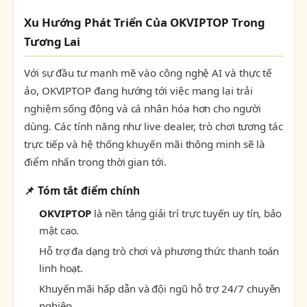
Xu Hướng Phát Triển Của OKVIPTOP Trong
Tương Lai
Với sự đầu tư mạnh mẽ vào công nghệ AI và thực tế
ảo, OKVIPTOP đang hướng tới việc mang lại trải
nghiệm sống động và cá nhân hóa hơn cho người
dùng. Các tính năng như live dealer, trò chơi tương tác
trực tiếp và hệ thống khuyến mãi thông minh sẽ là
điểm nhấn trong thời gian tới.
📌 Tóm tắt điểm chính
OKVIPTOP
là nền tảng giải trí trực tuyến uy tín, bảo
mật cao.
Hỗ trợ đa dạng trò chơi và phương thức thanh toán
linh hoạt.
Khuyến mãi hấp dẫn và đội ngũ hỗ trợ 24/7 chuyên
nghiệp.