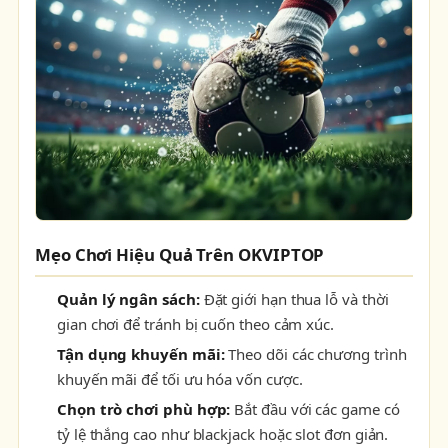
Mẹo Chơi Hiệu Quả Trên OKVIPTOP
Quản lý ngân sách:
Đặt giới hạn thua lỗ và thời
gian chơi để tránh bị cuốn theo cảm xúc.
Tận dụng khuyến mãi:
Theo dõi các chương trình
khuyến mãi để tối ưu hóa vốn cược.
Chọn trò chơi phù hợp:
Bắt đầu với các game có
tỷ lệ thắng cao như blackjack hoặc slot đơn giản.