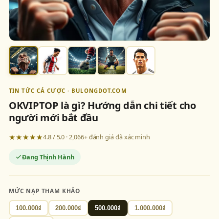
TIN TỨC CÁ CƯỢC · BULONGDOT.COM
OKVIPTOP là gì? Hướng dẫn chi tiết cho
người mới bắt đầu
★★★★★
4.8 / 5.0 · 2,066+ đánh giá đã xác minh
Đang Thịnh Hành
MỨC NẠP THAM KHẢO
100.000₫
200.000₫
500.000₫
1.000.000₫