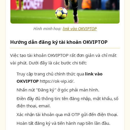
Hình minh hoạ:
link vào OKVIPTOP
Hướng dẫn đăng ký tài khoản OKVIPTOP
Việc tạo tài khoản OKVIPTOP rất đơn giản và chỉ mất
vài phút. Dưới đây là các bước chi tiết:
Truy cập trang chủ chính thức qua
link vào
OKVIPTOP
https://ok-vip.id/.
Nhấn nút "Đăng ký" ở góc phải màn hình.
Điền đầy đủ thông tin: tên đăng nhập, mật khẩu, số
điện thoại, email.
Xác nhận tài khoản qua mã OTP gửi đến điện thoại.
Hoàn tất đăng ký và tiến hành nạp tiền lần đầu.