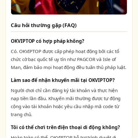
Câu hỏi thường gặp (FAQ)
OKVIPTOP có hợp pháp không?
Có. OKVIPTOP được cấp phép hoạt động bởi các tổ
chức cờ bạc quốc tế uy tín như PAGCOR và Isle of
Man, đảm bảo mọi hoạt động đều tuân thủ pháp luật.
Làm sao để nhận khuyến mãi tại OKVIPTOP?
Người chơi chỉ cần đăng ký tài khoản và thực hiện
nạp tiền lần đầu. Khuyến mãi thường được tự động
cộng vào tài khoản hoặc yêu cầu nhập mã code từ
trang chủ.
Tôi có thể chơi trên điện thoại di động không?
Hoàn toàn có thể. OKVIPTOP hỗ trợ trình duyệt di