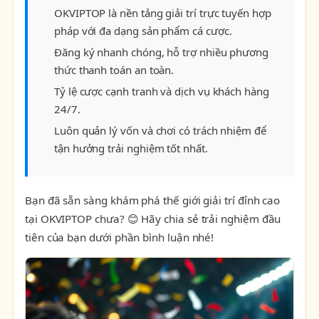
OKVIPTOP là nền tảng giải trí trực tuyến hợp
pháp với đa dạng sản phẩm cá cược.
Đăng ký nhanh chóng, hỗ trợ nhiều phương
thức thanh toán an toàn.
Tỷ lệ cược cạnh tranh và dịch vụ khách hàng
24/7.
Luôn quản lý vốn và chơi có trách nhiệm để
tận hưởng trải nghiệm tốt nhất.
Bạn đã sẵn sàng khám phá thế giới giải trí đỉnh cao
tại OKVIPTOP chưa? 😊 Hãy chia sẻ trải nghiệm đầu
tiên của bạn dưới phần bình luận nhé!