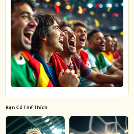
Bạn Có Thể Thích