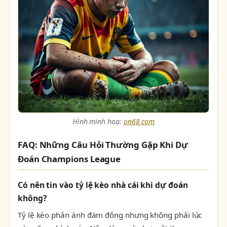
Hình minh hoạ:
on68 com
FAQ: Những Câu Hỏi Thường Gặp Khi Dự
Đoán Champions League
Có nên tin vào tỷ lệ kèo nhà cái khi dự đoán
không?
Tỷ lệ kèo phản ánh đám đông nhưng không phải lúc