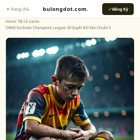
bulongdot.com
.
Trang Chủ
Đăng Ký
Home
›
Tất Cả Game
›
ON68 Dự Đoán Champions League: Bí Quyết Bắt Kèo Chuẩn X