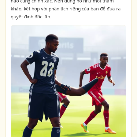
nào cũng chính xác. Nên dùng nó như một tham
khảo, kết hợp với phân tích riêng của bạn để đưa ra
quyết định độc lập.