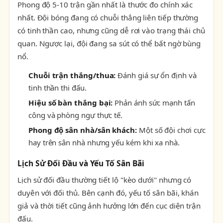
Phong độ 5-10 trận gần nhất là thước đo chính xác
nhất. Đội bóng đang có chuỗi thắng liên tiếp thường
có tinh thần cao, nhưng cũng dễ rơi vào trạng thái chủ
quan. Ngược lại, đội đang sa sút có thể bất ngờ bùng
nổ.
Chuỗi trận thắng/thua:
Đánh giá sự ổn định và
tinh thần thi đấu.
Hiệu số bàn thắng bại:
Phản ánh sức mạnh tấn
công và phòng ngự thực tế.
Phong độ sân nhà/sân khách:
Một số đội chơi cực
hay trên sân nhà nhưng yếu kém khi xa nhà.
Lịch Sử Đối Đầu và Yếu Tố Sân Bãi
Lịch sử đối đầu thường tiết lộ "kèo dưới" nhưng có
duyên với đối thủ. Bên cạnh đó, yếu tố sân bãi, khán
giả và thời tiết cũng ảnh hưởng lớn đến cục diện trận
đấu.