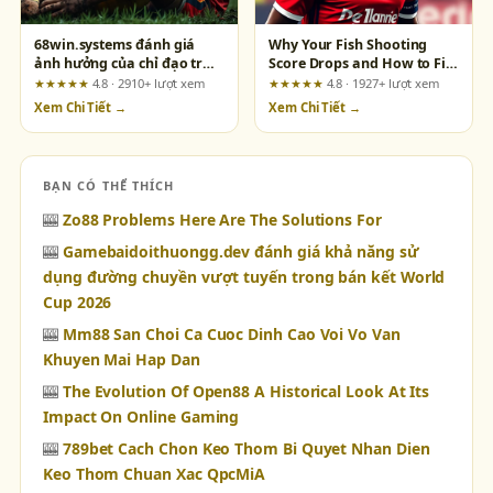
68win.systems đánh giá
Why Your Fish Shooting
ảnh hưởng của chỉ đạo trực
Score Drops and How to Fix
tiếp từ khu kỹ thuật tại bán
It: A Practical Guide to
★★★★★
4.8 · 2910+ lượt xem
★★★★★
4.8 · 1927+ lượt xem
kết World Cup 2026
Premium Rooms on SC88
Xem Chi Tiết →
Xem Chi Tiết →
BẠN CÓ THỂ THÍCH
🎰
Zo88 Problems Here Are The Solutions For
🎰
Gamebaidoithuongg.dev đánh giá khả năng sử
dụng đường chuyền vượt tuyến trong bán kết World
Cup 2026
🎰
Mm88 San Choi Ca Cuoc Dinh Cao Voi Vo Van
Khuyen Mai Hap Dan
🎰
The Evolution Of Open88 A Historical Look At Its
Impact On Online Gaming
🎰
789bet Cach Chon Keo Thom Bi Quyet Nhan Dien
Keo Thom Chuan Xac QpcMiA