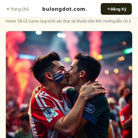
bulongdot.com
.
Trang Chủ
Đăng Ký
Home
›
Tất Cả Game
›
Quy trình xác thực tài khoản trên 88I: Hướng dẫn chi ti