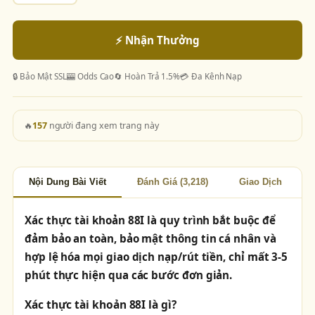
⚡ Nhận Thưởng
🔒 Bảo Mật SSL
🎰 Odds Cao
🔄 Hoàn Trả 1.5%
💳 Đa Kênh Nạp
🔥
157
người đang xem trang này
Nội Dung Bài Viết
Đánh Giá (3,218)
Giao Dịch
Xác thực tài khoản 88I là quy trình bắt buộc để
đảm bảo an toàn, bảo mật thông tin cá nhân và
hợp lệ hóa mọi giao dịch nạp/rút tiền, chỉ mất 3-5
phút thực hiện qua các bước đơn giản.
Xác thực tài khoản 88I là gì?