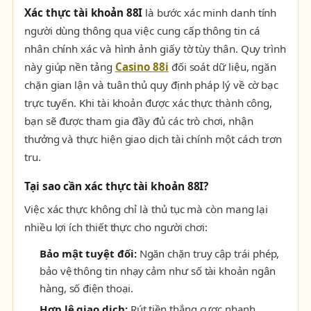
Xác thực tài khoản 88I
là bước xác minh danh tính
người dùng thông qua việc cung cấp thông tin cá
nhân chính xác và hình ảnh giấy tờ tùy thân. Quy trình
này giúp nền tảng
Casino 88i
đối soát dữ liệu, ngăn
chặn gian lận và tuân thủ quy định pháp lý về cờ bạc
trực tuyến. Khi tài khoản được xác thực thành công,
bạn sẽ được tham gia đầy đủ các trò chơi, nhận
thưởng và thực hiện giao dịch tài chính một cách trơn
tru.
Tại sao cần xác thực tài khoản 88I?
Việc xác thực không chỉ là thủ tục mà còn mang lại
nhiều lợi ích thiết thực cho người chơi:
Bảo mật tuyệt đối:
Ngăn chặn truy cập trái phép,
bảo vệ thông tin nhạy cảm như số tài khoản ngân
hàng, số điện thoại.
Hợp lệ giao dịch:
Rút tiền thắng cược nhanh