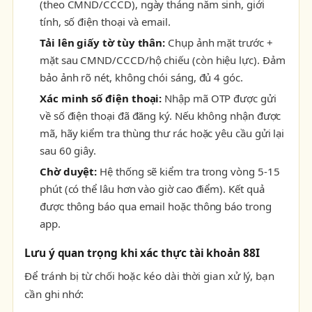
(theo CMND/CCCD), ngày tháng năm sinh, giới
tính, số điện thoại và email.
Tải lên giấy tờ tùy thân:
Chụp ảnh mặt trước +
mặt sau CMND/CCCD/hộ chiếu (còn hiệu lực). Đảm
bảo ảnh rõ nét, không chói sáng, đủ 4 góc.
Xác minh số điện thoại:
Nhập mã OTP được gửi
về số điện thoại đã đăng ký. Nếu không nhận được
mã, hãy kiểm tra thùng thư rác hoặc yêu cầu gửi lại
sau 60 giây.
Chờ duyệt:
Hệ thống sẽ kiểm tra trong vòng 5-15
phút (có thể lâu hơn vào giờ cao điểm). Kết quả
được thông báo qua email hoặc thông báo trong
app.
Lưu ý quan trọng khi xác thực tài khoản 88I
Để tránh bị từ chối hoặc kéo dài thời gian xử lý, bạn
cần ghi nhớ: