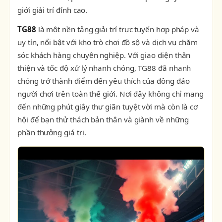
giới giải trí đỉnh cao.
TG88
là một nền tảng giải trí trực tuyến hợp pháp và
uy tín, nổi bật với kho trò chơi đồ sộ và dịch vụ chăm
sóc khách hàng chuyên nghiệp. Với giao diện thân
thiện và tốc độ xử lý nhanh chóng, TG88 đã nhanh
chóng trở thành điểm đến yêu thích của đông đảo
người chơi trên toàn thế giới. Nơi đây không chỉ mang
đến những phút giây thư giãn tuyệt vời mà còn là cơ
hội để bạn thử thách bản thân và giành về những
phần thưởng giá trị.