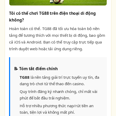
Tôi có thể chơi TG88 trên điện thoại di động
không?
Hoàn toàn có thể. TG88 đã tối ưu hóa toàn bộ nền
tảng để tương thích với mọi thiết bị di động, bao gồm
cả iOS và Android. Bạn có thể truy cập trực tiếp qua
trình duyệt web hoặc tải ứng dụng riêng.
📝 Tóm tắt điểm chính
TG88
là nền tảng giải trí trực tuyến uy tín, đa
dạng trò chơi từ thể thao đến casino.
Quy trình đăng ký nhanh chóng, chỉ mất vài
phút để bắt đầu trải nghiệm.
Hỗ trợ nhiều phương thức nạp/rút tiền an
toàn, tiện lợi và không mất phí.