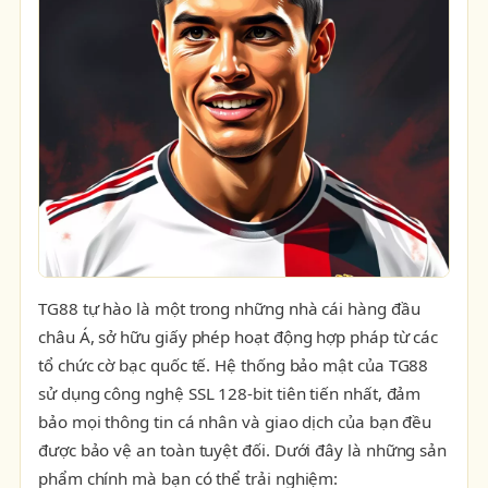
TG88 tự hào là một trong những nhà cái hàng đầu
châu Á, sở hữu giấy phép hoạt động hợp pháp từ các
tổ chức cờ bạc quốc tế. Hệ thống bảo mật của TG88
sử dụng công nghệ SSL 128-bit tiên tiến nhất, đảm
bảo mọi thông tin cá nhân và giao dịch của bạn đều
được bảo vệ an toàn tuyệt đối. Dưới đây là những sản
phẩm chính mà bạn có thể trải nghiệm: