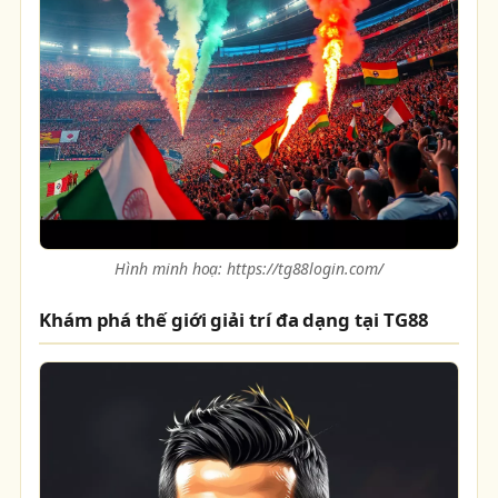
Hình minh hoạ: https://tg88login.com/
Khám phá thế giới giải trí đa dạng tại TG88