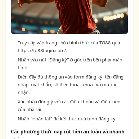
Truy cập vào trang chủ chính thức của TG88 qua
https://tg88login.com/.
Nhấn vào nút "Đăng ký" ở góc trên bên phải màn
hình.
Điền đầy đủ thông tin vào form đăng ký: tên đăng
nhập, mật khẩu, số điện thoại, email và mã xác
nhận.
Xác nhận đồng ý với các điều khoản và điều kiện
của nhà cái.
Nhấn "Hoàn tất" để kết thúc quá trình đăng ký.
Các phương thức nạp rút tiền an toàn và nhanh