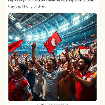
cập nhật phiên bản mới nhất và tích hợp sẵn các link
truy cập không bị chặn.