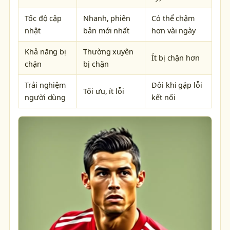
Tốc độ cập
Nhanh, phiên
Có thể chậm
nhật
bản mới nhất
hơn vài ngày
Khả năng bị
Thường xuyên
Ít bị chặn hơn
chặn
bị chặn
Trải nghiệm
Đôi khi gặp lỗi
Tối ưu, ít lỗi
người dùng
kết nối