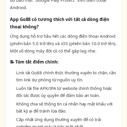
độ bảo mật "Google Play Protect" trên điện thoại
Android.
App Go88 có tương thích với tất cả dòng điện
thoại không?
Ứng dụng hỗ trợ hầu hết các dòng điện thoại Android
(phiên bản 5.0 trở lên) và iOS (phiên bản 10.0 trở lên).
Một số dòng máy đời cũ có thể gặp lag nhẹ.
📝 Tóm tắt điểm chính:
Link tải Go88 chính thức thường xuyên bị chặn, cần
tìm link dự phòng từ nguồn uy tín.
Luôn tải file APK/IPA từ website chính thống hoặc
đối tác được ủy quyền để đảm bảo an toàn.
Không chia sẻ thông tin cá nhân hay mật khẩu với
bất kỳ ai để tránh lừa đảo.
Cập nhật ứng dụng thường xuyên để có trải
nghiệm mượt mà và bảo mật nhất.