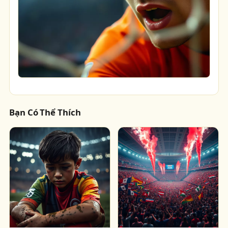
Bạn Có Thể Thích