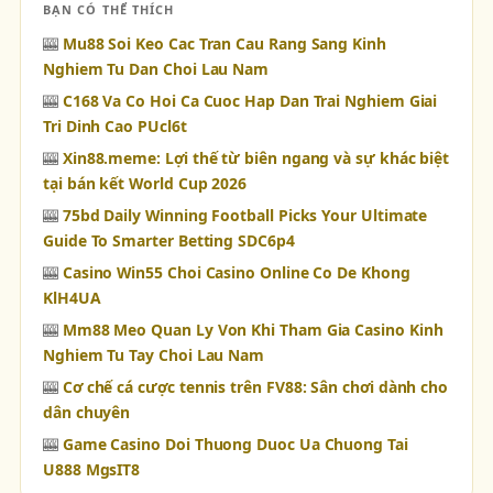
BẠN CÓ THỂ THÍCH
🎰
Mu88 Soi Keo Cac Tran Cau Rang Sang Kinh
Nghiem Tu Dan Choi Lau Nam
🎰
C168 Va Co Hoi Ca Cuoc Hap Dan Trai Nghiem Giai
Tri Dinh Cao PUcl6t
🎰
Xin88.meme: Lợi thế từ biên ngang và sự khác biệt
tại bán kết World Cup 2026
🎰
75bd Daily Winning Football Picks Your Ultimate
Guide To Smarter Betting SDC6p4
🎰
Casino Win55 Choi Casino Online Co De Khong
KlH4UA
🎰
Mm88 Meo Quan Ly Von Khi Tham Gia Casino Kinh
Nghiem Tu Tay Choi Lau Nam
🎰
Cơ chế cá cược tennis trên FV88: Sân chơi dành cho
dân chuyên
🎰
Game Casino Doi Thuong Duoc Ua Chuong Tai
U888 MgsIT8