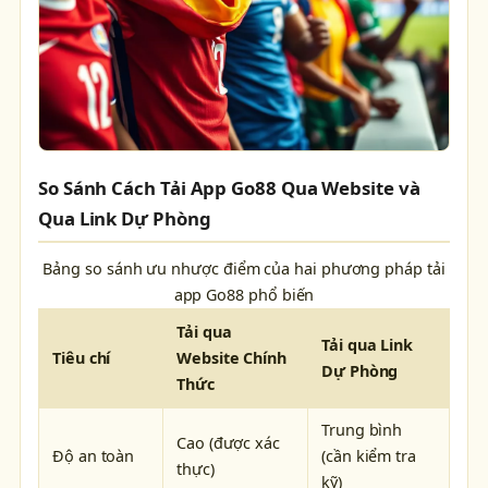
So Sánh Cách Tải App Go88 Qua Website và
Qua Link Dự Phòng
Bảng so sánh ưu nhược điểm của hai phương pháp tải
app Go88 phổ biến
Tải qua
Tải qua Link
Tiêu chí
Website Chính
Dự Phòng
Thức
Trung bình
Cao (được xác
Độ an toàn
(cần kiểm tra
thực)
kỹ)