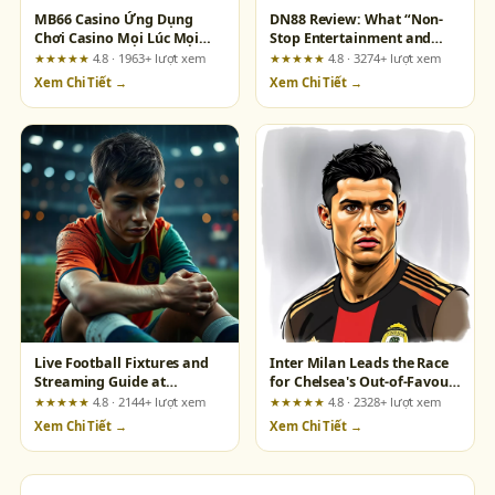
MB66 Casino Ứng Dụng
DN88 Review: What “Non-
Chơi Casino Mọi Lúc Mọi
Stop Entertainment and
Nơi
Real Cash Rewards” Really
★★★★★
4.8 · 1963+ lượt xem
★★★★★
4.8 · 3274+ lượt xem
Means
Xem Chi Tiết →
Xem Chi Tiết →
Live Football Fixtures and
Inter Milan Leads the Race
Streaming Guide at
for Chelsea's Out-of-Favour
tt88tt88.com – From Setup
Attacker: A Fit Review
★★★★★
4.8 · 2144+ lượt xem
★★★★★
4.8 · 2328+ lượt xem
to Match Day
Xem Chi Tiết →
Xem Chi Tiết →