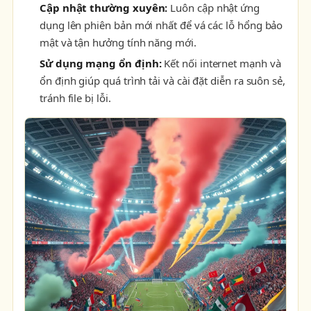
Cập nhật thường xuyên:
Luôn cập nhật ứng
dụng lên phiên bản mới nhất để vá các lỗ hổng bảo
mật và tận hưởng tính năng mới.
Sử dụng mạng ổn định:
Kết nối internet mạnh và
ổn định giúp quá trình tải và cài đặt diễn ra suôn sẻ,
tránh file bị lỗi.