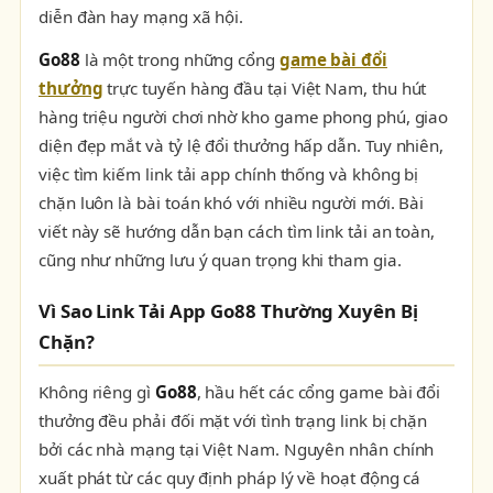
diễn đàn hay mạng xã hội.
Go88
là một trong những cổng
game bài đổi
thưởng
trực tuyến hàng đầu tại Việt Nam, thu hút
hàng triệu người chơi nhờ kho game phong phú, giao
diện đẹp mắt và tỷ lệ đổi thưởng hấp dẫn. Tuy nhiên,
việc tìm kiếm link tải app chính thống và không bị
chặn luôn là bài toán khó với nhiều người mới. Bài
viết này sẽ hướng dẫn bạn cách tìm link tải an toàn,
cũng như những lưu ý quan trọng khi tham gia.
Vì Sao Link Tải App Go88 Thường Xuyên Bị
Chặn?
Không riêng gì
Go88
, hầu hết các cổng game bài đổi
thưởng đều phải đối mặt với tình trạng link bị chặn
bởi các nhà mạng tại Việt Nam. Nguyên nhân chính
xuất phát từ các quy định pháp lý về hoạt động cá