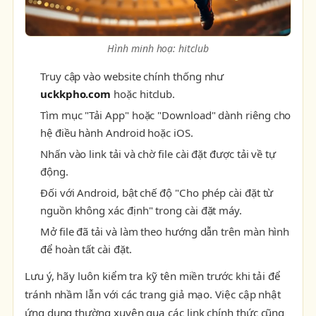
Hình minh hoạ: hitclub
Truy cập vào website chính thống như
uckkpho.com
hoặc hitclub.
Tìm mục "Tải App" hoặc "Download" dành riêng cho
hệ điều hành Android hoặc iOS.
Nhấn vào link tải và chờ file cài đặt được tải về tự
động.
Đối với Android, bật chế độ "Cho phép cài đặt từ
nguồn không xác định" trong cài đặt máy.
Mở file đã tải và làm theo hướng dẫn trên màn hình
để hoàn tất cài đặt.
Lưu ý, hãy luôn kiểm tra kỹ tên miền trước khi tải để
tránh nhầm lẫn với các trang giả mạo. Việc cập nhật
ứng dụng thường xuyên qua các link chính thức cũng