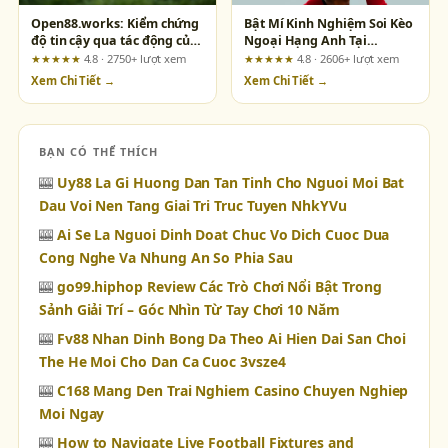
Open88.works: Kiểm chứng
Bật Mí Kinh Nghiệm Soi Kèo
độ tin cậy qua tác động của
Ngoại Hạng Anh Tại
pha cứu thua đến tinh thần
ee88.mobile – Góc Nhìn Của
★★★★★
4.8 · 2750+ lượt xem
★★★★★
4.8 · 2606+ lượt xem
đồng đội
Người Phân Tích
Xem Chi Tiết →
Xem Chi Tiết →
BẠN CÓ THỂ THÍCH
🎰
Uy88 La Gi Huong Dan Tan Tinh Cho Nguoi Moi Bat
Dau Voi Nen Tang Giai Tri Truc Tuyen NhkYVu
🎰
Ai Se La Nguoi Dinh Doat Chuc Vo Dich Cuoc Dua
Cong Nghe Va Nhung An So Phia Sau
🎰
go99.hiphop Review Các Trò Chơi Nổi Bật Trong
Sảnh Giải Trí – Góc Nhìn Từ Tay Chơi 10 Năm
🎰
Fv88 Nhan Dinh Bong Da Theo Ai Hien Dai San Choi
The He Moi Cho Dan Ca Cuoc 3vsze4
🎰
C168 Mang Den Trai Nghiem Casino Chuyen Nghiep
Moi Ngay
🎰
How to Navigate Live Football Fixtures and