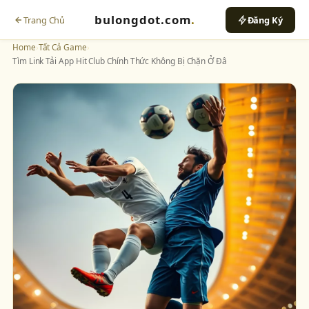
bulongdot.com
.
Trang Chủ
Đăng Ký
Home
›
Tất Cả Game
›
Tìm Link Tải App Hit Club Chính Thức Không Bị Chặn Ở Đâ