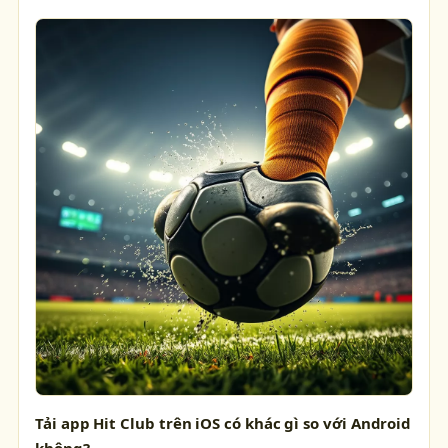
Tải app Hit Club trên iOS có khác gì so với Android