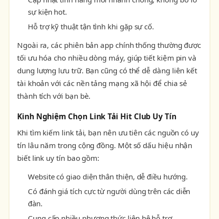
sự kiện hot.
Hỗ trợ kỹ thuật tận tình khi gặp sự cố.
Ngoài ra, các phiên bản app chính thống thường được
tối ưu hóa cho nhiều dòng máy, giúp tiết kiệm pin và
dung lượng lưu trữ. Bạn cũng có thể dễ dàng liên kết
tài khoản với các nền tảng mạng xã hội để chia sẻ
thành tích với bạn bè.
Kinh Nghiệm Chọn Link Tải Hit Club Uy Tín
Khi tìm kiếm link tải, bạn nên ưu tiên các nguồn có uy
tín lâu năm trong cộng đồng. Một số dấu hiệu nhận
biết link uy tín bao gồm:
Website có giao diện thân thiện, dễ điều hướng.
Có đánh giá tích cực từ người dùng trên các diễn
đàn.
Cung cấp nhiều phương thức liên hệ hỗ trợ.