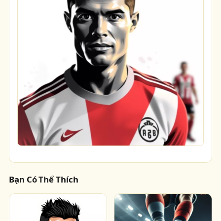
Bạn Có Thể Thích