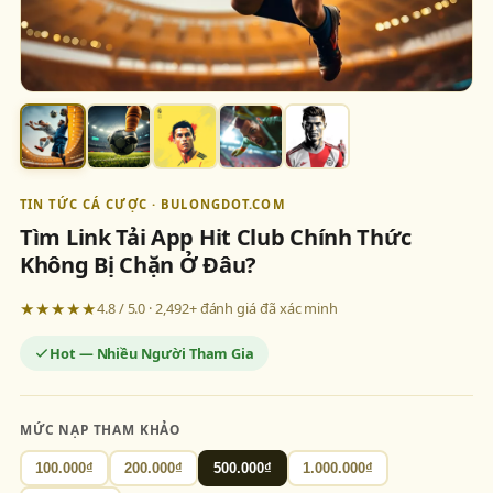
TIN TỨC CÁ CƯỢC · BULONGDOT.COM
Tìm Link Tải App Hit Club Chính Thức
Không Bị Chặn Ở Đâu?
★★★★★
4.8 / 5.0 · 2,492+ đánh giá đã xác minh
Hot — Nhiều Người Tham Gia
MỨC NẠP THAM KHẢO
100.000₫
200.000₫
500.000₫
1.000.000₫