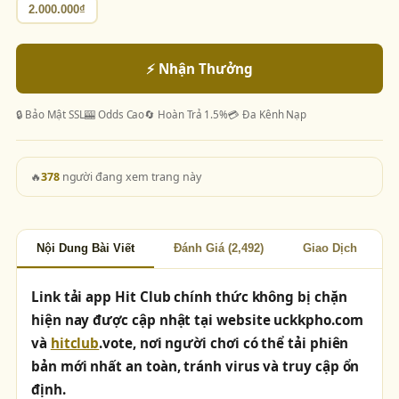
2.000.000₫
⚡ Nhận Thưởng
🔒 Bảo Mật SSL
🎰 Odds Cao
🔄 Hoàn Trả 1.5%
💳 Đa Kênh Nạp
🔥
378
người đang xem trang này
Nội Dung Bài Viết
Đánh Giá (2,492)
Giao Dịch
Link tải app Hit Club chính thức không bị chặn
hiện nay được cập nhật tại website uckkpho.com
và
hitclub
.vote, nơi người chơi có thể tải phiên
bản mới nhất an toàn, tránh virus và truy cập ổn
định.