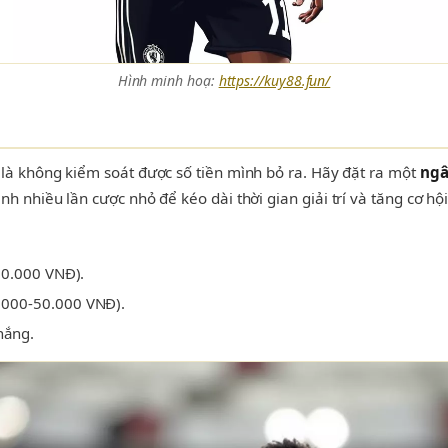
Hình minh hoạ:
https://kuy88.fun/
là không kiểm soát được số tiền mình bỏ ra. Hãy đặt ra một
ngâ
nh nhiều lần cược nhỏ để kéo dài thời gian giải trí và tăng cơ hộ
00.000 VNĐ).
.000-50.000 VNĐ).
hắng.