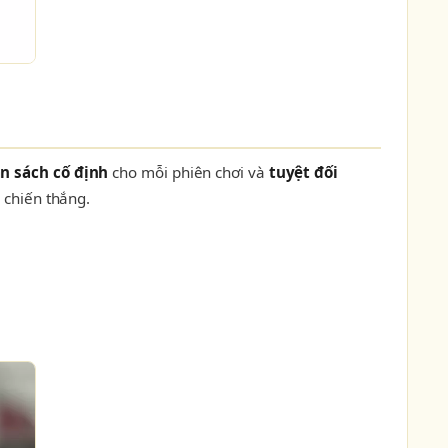
n sách cố định
cho mỗi phiên chơi và
tuyệt đối
i chiến thắng.