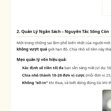
2. Quản Lý Ngân Sách – Nguyên Tắc Sống Còn
Một trong những sai lầm phổ biến nhất của người mới 
không vượt quá
giới hạn đó. Chia nhỏ số tiền này thà
Mẹo quản lý vốn hiệu quả:
Xác định số tiền tối đa
bạn sẵn sàng mất (ví dụ: 5
Chia nhỏ thành 10-20 đơn vị cược
(mỗi đơn vị 25
Không "all-in"
khi thua, và biết dừng đúng lúc khi t