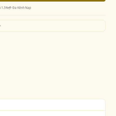
ả 1.5%
💳 Đa Kênh Nạp
y