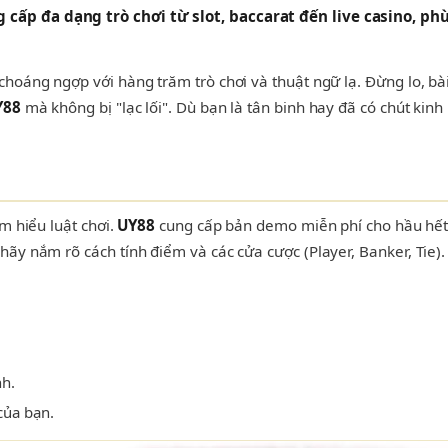
 cấp đa dạng trò chơi từ slot, baccarat đến live casino, p
choáng ngợp với hàng trăm trò chơi và thuật ngữ lạ. Đừng lo, bài
Y88
mà không bị "lạc lối". Dù bạn là tân binh hay đã có chút ki
ìm hiểu luật chơi.
UY88
cung cấp bản demo miễn phí cho hầu hết 
hãy nắm rõ cách tính điểm và các cửa cược (Player, Banker, Tie). 
nh.
của bạn.