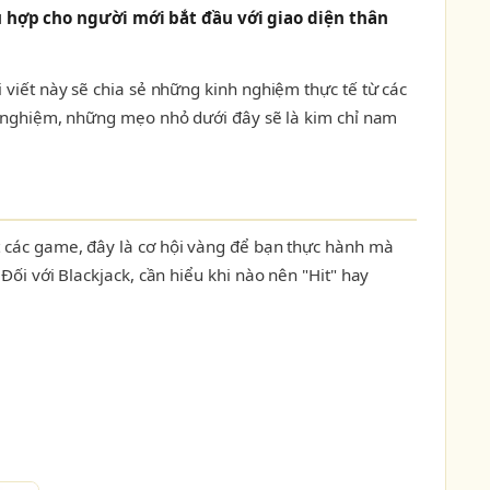
hù hợp cho người mới bắt đầu với giao diện thân
 viết này sẽ chia sẻ những kinh nghiệm thực tế từ các
nh nghiệm, những mẹo nhỏ dưới đây sẽ là kim chỉ nam
các game, đây là cơ hội vàng để bạn thực hành mà
Đối với Blackjack, cần hiểu khi nào nên "Hit" hay