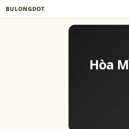
BULONGDOT
.
Hòa M