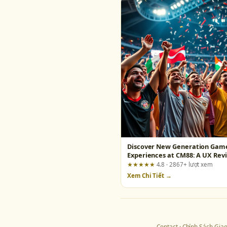
Discover New Generation Gam
Experiences at CM88: A UX Rev
First Click to Withdrawal
★★★★★
4.8 · 2867+ lượt xem
Xem Chi Tiết →
Contact
·
Chính Sách Giao