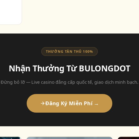
THƯỞNG TÂN THỦ 100%
Nhận Thưởng Từ BULONGDOT
Đừng bỏ lỡ — Live casino đẳng cấp quốc tế, giao dịch minh bạch.
Đăng Ký Miễn Phí →