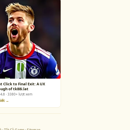
t Click to Final Exit: A UX
ugh of tk88i.lat
★
4.8 · 3380+ lượt xem
iết →
é
·
Tất Cả Game
·
Sitemap