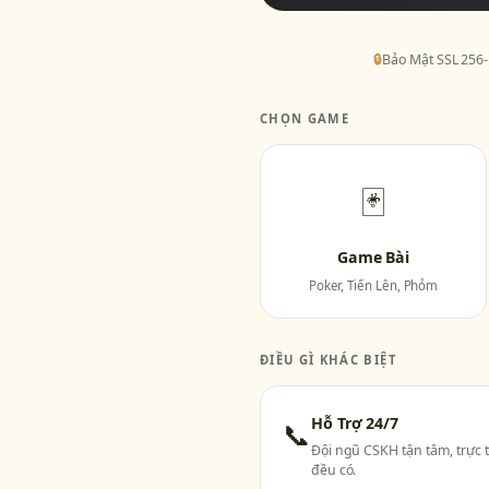
🔒
Bảo Mật SSL 256-
CHỌN GAME
🃏
Game Bài
Poker, Tiến Lên, Phỏm
ĐIỀU GÌ KHÁC BIỆT
Hỗ Trợ 24/7
📞
Đội ngũ CSKH tận tâm, trực t
đều có.