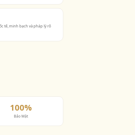
c tế, minh bạch và pháp lý rõ
100%
Bảo Mật