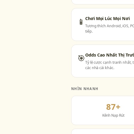
Chơi Mọi Lúc Mọi Nơi
📱
Tương thích Android, iOS, PC
tiếp.
Odds Cao Nhất Thị Trư
🎯
Tỷ lệ cược cạnh tranh nhất
các nhà cái khác.
NHÌN NHANH
87+
Kênh Nạp Rút