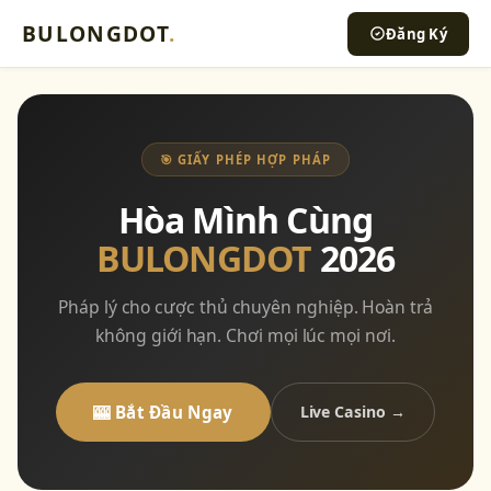
BULONGDOT
.
Đăng Ký
🎯 GIẤY PHÉP HỢP PHÁP
Hòa Mình Cùng
BULONGDOT
2026
Pháp lý cho cược thủ chuyên nghiệp. Hoàn trả
không giới hạn. Chơi mọi lúc mọi nơi.
🎰 Bắt Đầu Ngay
Live Casino →