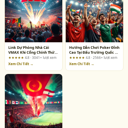
Link Dự Phòng Nhà Cái
Hướng Dẫn Chơi Poker Đỉnh
VMAX Khi Cổng Chính Thức
Cao Tại Đấu Trường Quốc Tế
Bảo Trì: Tiêu Chí Kiểm Tra
LV88
★★★★★
4.8 · 3041+ lượt xem
★★★★★
4.8 · 2566+ lượt xem
Trước Khi Truy Cập
Xem Chi Tiết →
Xem Chi Tiết →