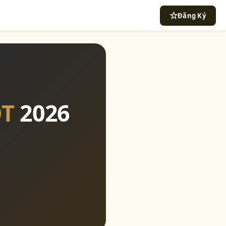
Đăng Ký
T
2026