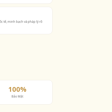
c tế, minh bạch và pháp lý rõ
100%
Bảo Mật