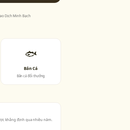
ao Dịch Minh Bạch
🐟
Bắn Cá
Bắn cá đổi thưởng
ược khẳng định qua nhiều năm.