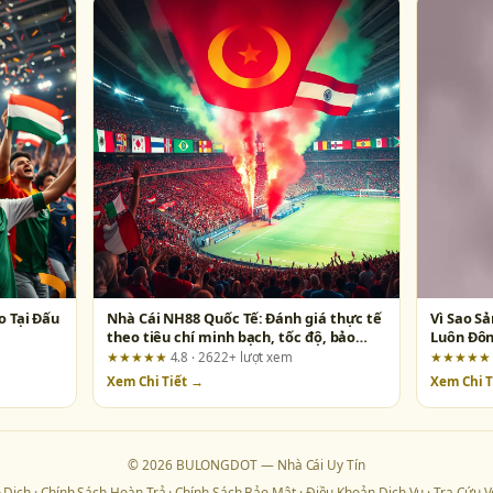
 Tại Đấu
Nhà Cái NH88 Quốc Tế: Đánh giá thực tế
Vì Sao S
theo tiêu chí minh bạch, tốc độ, bảo
Luôn Đôn
mật và hỗ trợ
★★★★★
4.8 · 2622+ lượt xem
★★★★
Xem Chi Tiết →
Xem Chi T
© 2026 BULONGDOT — Nhà Cái Uy Tín
 Dịch
·
Chính Sách Hoàn Trả
·
Chính Sách Bảo Mật
·
Điều Khoản Dịch Vụ
·
Tra Cứu V