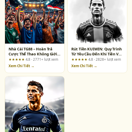
Nhà Cái TG88 – Hoàn Trả
Rút Tiền KUIWIN: Quy Trình
Cược Thể Thao Không Giới
Từ Yêu Cầu Đến Khi Tiền Về
Hạn Mỗi Ngày: Góc Nhìn Từ
Và Cách Xử Lý Lỗi Thường
★★★★★
4.8 · 2771+ lượt xem
★★★★★
4.8 · 2828+ lượt xem
Người Làm Quản Lý Rủi Ro
Gặp
Xem Chi Tiết →
Xem Chi Tiết →