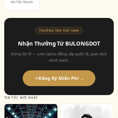
Rút Tiền Nhanh
THƯỞNG TÂN THỦ 100%
Nhận Thưởng Từ BULONGDOT
Đừng bỏ lỡ — Live casino đẳng cấp quốc tế, giao dịch
minh bạch.
Đăng Ký Miễn Phí →
TIN TỨC MỚI NHẤT