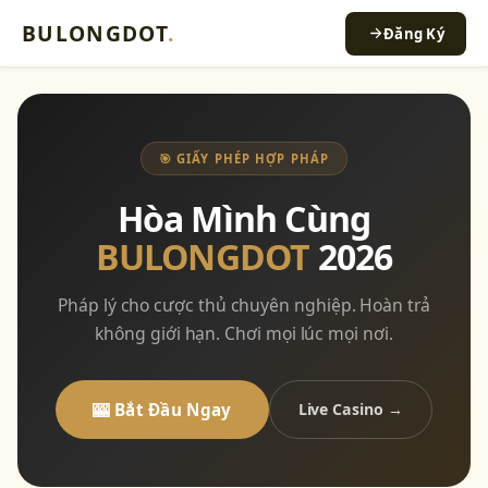
BULONGDOT
.
Đăng Ký
🎯 GIẤY PHÉP HỢP PHÁP
Hòa Mình Cùng
BULONGDOT
2026
Pháp lý cho cược thủ chuyên nghiệp. Hoàn trả
không giới hạn. Chơi mọi lúc mọi nơi.
🎰 Bắt Đầu Ngay
Live Casino →