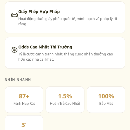
Giấy Phép Hợp Pháp
📜
Hoạt động dưới giấy phép quốc tế, minh bạch và pháp lý rõ
ràng.
Odds Cao Nhất Thị Trường
🎯
Tỷ lệ cược cạnh tranh nhất, thắng cược nhận thưởng cao
hơn các nhà cái khác.
NHÌN NHANH
87+
1.5%
100%
Kênh Nạp Rút
Hoàn Trả Cao Nhất
Bảo Mật
3'