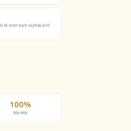
c tế, minh bạch và pháp lý rõ
100%
Bảo Mật