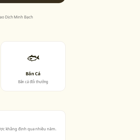
ao Dịch Minh Bạch
🐟
Bắn Cá
Bắn cá đổi thưởng
ược khẳng định qua nhiều năm.