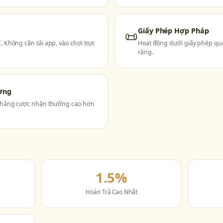
Giấy Phép Hợp Pháp
📜
. Không cần tải app, vào chơi trực
Hoạt động dưới giấy phép quố
ràng.
ờng
, thắng cược nhận thưởng cao hơn
1.5%
Hoàn Trả Cao Nhất