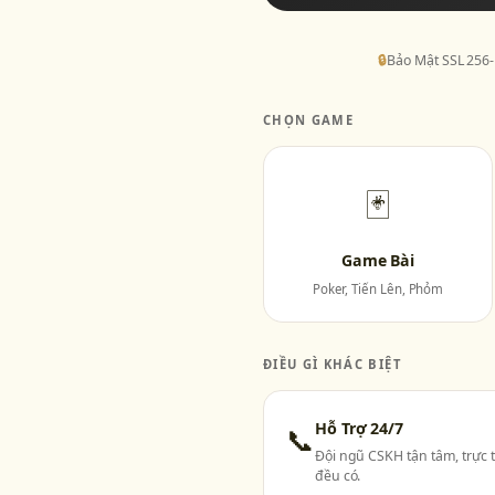
🔒
Bảo Mật SSL 256-
CHỌN GAME
🃏
Game Bài
Poker, Tiến Lên, Phỏm
ĐIỀU GÌ KHÁC BIỆT
Hỗ Trợ 24/7
📞
Đội ngũ CSKH tận tâm, trực t
đều có.