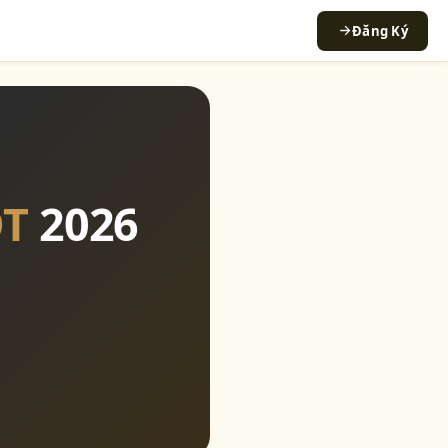
Đăng Ký
T
2026