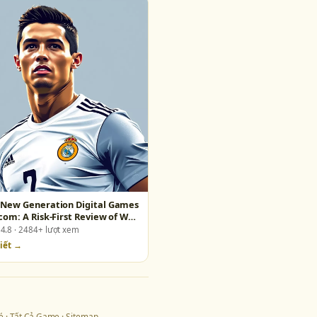
 New Generation Digital Games
.com: A Risk-First Review of Who
 Who Should Walk Away
★
4.8 · 2484+ lượt xem
iết →
é
·
Tất Cả Game
·
Sitemap