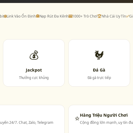
bit
🌐
Link Vào Ổn Định
🏦
Nạp Rút Đa Kênh
🎰
1000+ Trò Chơi
🏆
Nhà Cái Uy Tín
✅
Gi
💰
🐓
Jackpot
Đá Gà
Thưởng cực khủng
Đá gà trực tiếp
Hàng Triệu Người Chơi
⭐
uyến 24/7. Chat, Zalo, Telegram
Cộng đồng lớn mạnh, uy tín đ