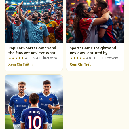
Popular Sports Games and
Sports Game Insights and
the f168.vet Review: What I
Reviews Featured by
Check Before Playing
thapcamtv.page: A UX-
★★★★★
4.8 · 2641+ lượt xem
★★★★★
4.8 · 1950+ lượt xem
Focused Evaluation
Xem Chi Tiết →
Xem Chi Tiết →