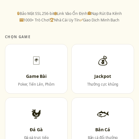
🔒
Bảo Mật SSL 256-bit
🌐
Link Vào Ổn Định
🏦
Nạp Rút Đa Kênh
🎰
1000+ Trò Chơi
🏆
Nhà Cái Uy Tín
✅
Giao Dịch Minh Bạch
CHỌN GAME
🃏
💰
Game Bài
Jackpot
Poker, Tiến Lên, Phỏm
Thưởng cực khủng
🐓
🐟
Đá Gà
Bắn Cá
Đá gà trực tiếp
Bắn cá đổi thưởng