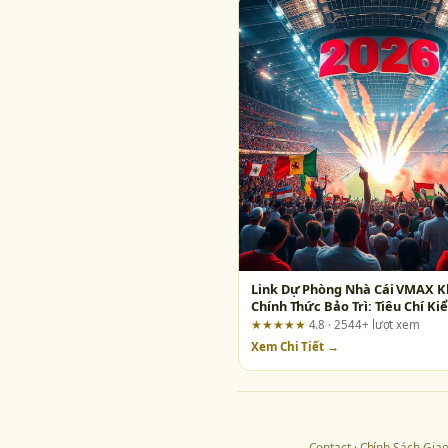
Link Dự Phòng Nhà Cái VMAX K
Chính Thức Bảo Trì: Tiêu Chí Ki
Trước Khi Truy Cập
★★★★★
4.8 · 2544+ lượt xem
Xem Chi Tiết →
Contact
·
Chính Sách Giao