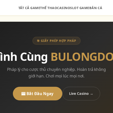
TẤT CẢ GAME
THỂ THAO
CASINO
SLOT GAME
BẮN CÁ
🎯 GIẤY PHÉP HỢP PHÁP
ình Cùng
BULONGDO
Pháp lý cho cược thủ chuyên nghiệp. Hoàn trả không
giới hạn. Chơi mọi lúc mọi nơi.
🎰 Bắt Đầu Ngay
Live Casino →