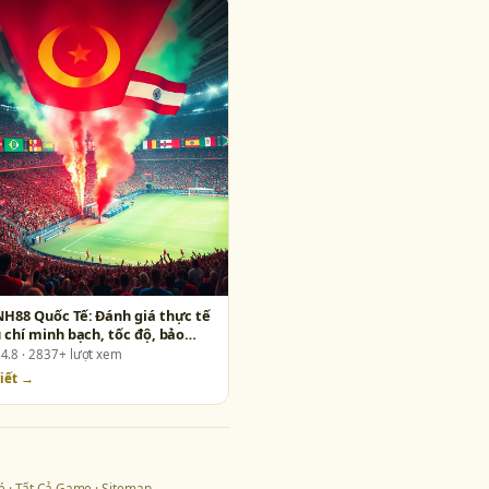
NH88 Quốc Tế: Đánh giá thực tế
 chí minh bạch, tốc độ, bảo
ỗ trợ
★
4.8 · 2837+ lượt xem
iết →
é
·
Tất Cả Game
·
Sitemap