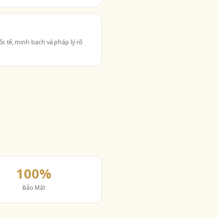
c tế, minh bạch và pháp lý rõ
100%
Bảo Mật