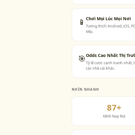
Chơi Mọi Lúc Mọi Nơi
📱
Tương thích Android, iOS, PC
tiếp.
Odds Cao Nhất Thị Trư
🎯
Tỷ lệ cược cạnh tranh nhất
các nhà cái khác.
NHÌN NHANH
87+
Kênh Nạp Rút