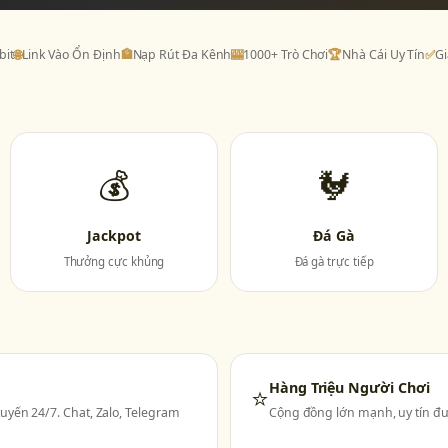
bit
🌐
Link Vào Ổn Định
🏦
Nạp Rút Đa Kênh
🎰
1000+ Trò Chơi
🏆
Nhà Cái Uy Tín
✅
Gi
💰
🐓
Jackpot
Đá Gà
Thưởng cực khủng
Đá gà trực tiếp
Hàng Triệu Người Chơi
⭐
uyến 24/7. Chat, Zalo, Telegram
Cộng đồng lớn mạnh, uy tín đ